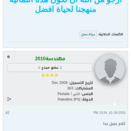
منهجنا لحياة افضل
الكلمات الدلالية:
حياة،عمل
مهندسة2010
:: عضو مبدع ::
تاريخ التسجيل:
Dec 2009
المشاركات:
363
الجنس:
انثى / Female
الدولة:
Palestine [PS]
#2
01-18-2010, 10:54 PM
كلام جميل جدا