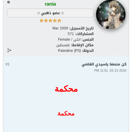
rania
:: عضو ذهبي ::
تاريخ التسجيل:
Mar 2009
المشاركات:
571
الجنس:
انثى / Female
مكان الإقامة:
فلسطين
الدولة:
Palestine [PS]
كن منصفا ياسيدي القاضي
#1
01-21-2010, 11:51 PM
محكمة
محكمة