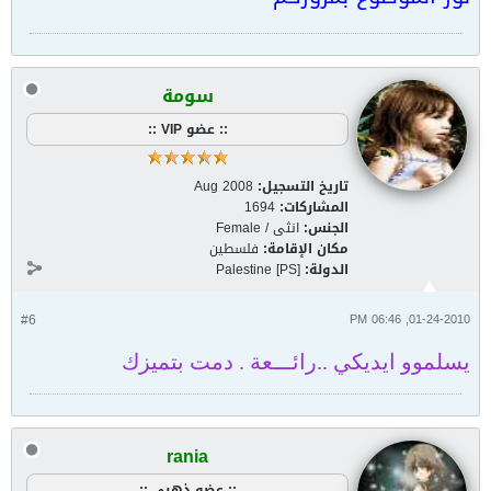
سومة
:: عضو VIP ::
تاريخ التسجيل:
Aug 2008
المشاركات:
1694
الجنس:
انثى / Female
مكان الإقامة:
فلسطين
الدولة:
Palestine [PS]
#6
01-24-2010, 06:46 PM
يسلموو ايديكي ..رائـــعة . دمت بتميزك
rania
:: عضو ذهبي ::