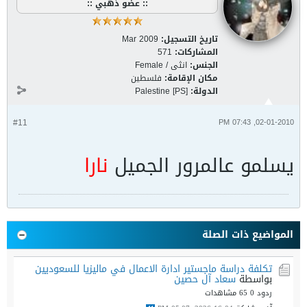
:: عضو ذهبي ::
تاريخ التسجيل:
Mar 2009
المشاركات:
571
الجنس:
انثى / Female
مكان الإقامة:
فلسطين
الدولة:
Palestine [PS]
#11
02-01-2010, 07:43 PM
يسلمو عالمرور الجميل
نارا
المواضيع ذات الصلة
تكلفة دراسة ماجستير ادارة الاعمال في ماليزيا للسعوديين
بواسطة
سعاد آل حصين
ردود 0
65 مشاهدات