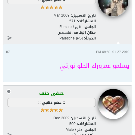
تاريخ التسجيل:
Mar 2009
المشاركات:
571
الجنس:
انثى / Female
مكان الإقامة:
فلسطين
الدولة:
Palestine [PS]
#7
01-27-2010, 09:50 PM
يسلمو عمرورك الحلو نورتي
حنفى حنف
:: عضو ذهبي ::
تاريخ التسجيل:
Dec 2009
المشاركات:
500
الجنس:
ذكر / Male