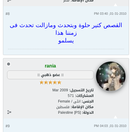
مكان الإقامة:
مصر
#8
01-31-2010, 03:40 PM
القصص كتير حلوة وبتحدث ومازالت تحدث فى
زمننا هذا
يسلمو
rania
:: عضو ذهبي ::
تاريخ التسجيل:
Mar 2009
المشاركات:
571
الجنس:
انثى / Female
مكان الإقامة:
فلسطين
الدولة:
Palestine [PS]
#9
01-31-2010, 04:03 PM