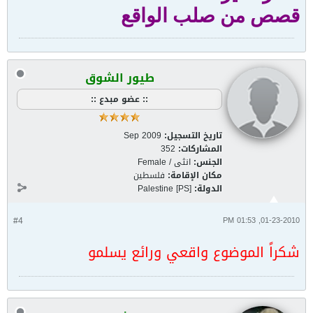
قصص من صلب الواقع
طيور الشوق
:: عضو مبدع ::
تاريخ التسجيل:
Sep 2009
المشاركات:
352
الجنس:
انثى / Female
مكان الإقامة:
فلسطين
الدولة:
Palestine [PS]
#4
01-23-2010, 01:53 PM
شكراً الموضوع واقعي ورائع يسلمو