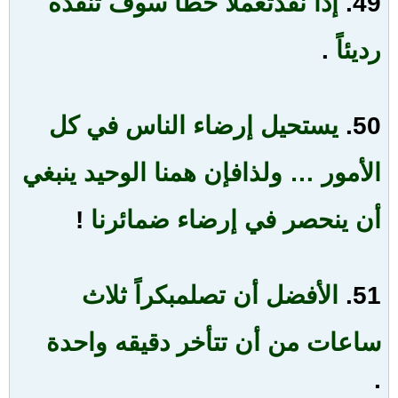
49.
إذا نفذت
عملاً خطأ سوف تنفذه
رديئاً
.
50.
يستحيل إرضاء الناس في كل
الأمور … ولذا
فإن همنا الوحيد ينبغي
أن ينحصر في إرضاء ضمائرنا
!
51.
الأفضل أن تصل
مبكراً ثلاث
ساعات من أن تتأخر دقيقه واحدة
.