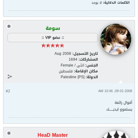
الكلمات الدلالية:
لا يوجد
سومة
:: عضو VIP ::
تاريخ التسجيل:
Aug 2008
المشاركات:
1694
الجنس:
انثى / Female
مكان الإقامة:
فلسطين
الدولة:
Palestine [PS]
#2
09-01-2008, 10:46 AM
أقوال رائعة
يسلموو ايديــــــك
HeaD Master