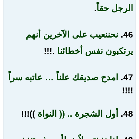
الرجل حقاً
.
46.
نحن
نعيب على الآخرين أنهم
يرتكبون نفس أخطائنا
.!!!
47.
امدح صديقك علناً
…
عاتبه سراً
!!!!
48.
أول الشجرة .. (( النواة
))!!!