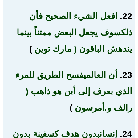
22.
افعل الشيء الصحيح فأن
ذلك
سوف يجعل البعض ممتناً بينما
يندهش الباقون ( مارك توين
)
23.
أن العالم
يفسح الطريق للمرء
الذي يعرف إلى أين هو ذاهب (
رالف و.أمرسون
)
24.
إنسان
بدون هدف كسفينة بدون