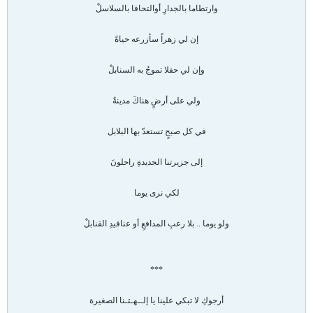
وارتطاما بالجدارِ أوالتحافا بالسلاسلْ
إن لي زهراً سأزرعه حياةً
وإن لي حقلا تموجُ به السنابلْ
ولي على أرضٍ هناكَ مدينةٌ
في كل صبحٍ تستعدّ بها البلابل
إلى جزيرتنا الجديدةِ راحلونَ
لكي نرى يوما
ولو يوما .. بلا رعبِ المدافعِ أو عناقيدِ القنابلْ
***
أرجوكِ لا تبكي علينا يا إلــهـتـنا الصغيرة