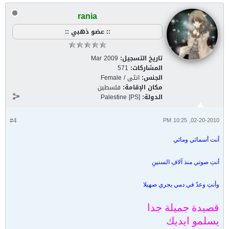
rania
:: عضو ذهبي ::
تاريخ التسجيل:
Mar 2009
المشاركات:
571
الجنس:
انثى / Female
مكان الإقامة:
فلسطين
الدولة:
Palestine [PS]
#4
02-20-2010, 10:25 PM
أنت أسمائي ومائي
أنتِ صوتي منذ آلافِ السنينِ
وأنتِ وعدٌ في دمي يجري صهيلا
قصيدة جميلة جدا
يسلمو ايديك