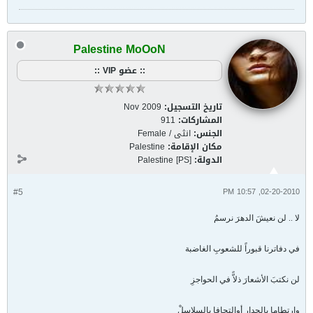
Palestine MoOoN
:: عضو VIP ::
تاريخ التسجيل:
Nov 2009
المشاركات:
911
الجنس:
انثى / Female
مكان الإقامة:
Palestine
الدولة:
Palestine [PS]
#5
02-20-2010, 10:57 PM
لا .. لن نعيشَ الدهرَ نرسمُ
في دفاترنا قبوراً للشعوبِ الغاضبة
لن نكتبَ الأشعارَ ذلاًّ في الحواجزِ
وارتطاما بالجدارِ أوالتحافا بالسلاسلْ