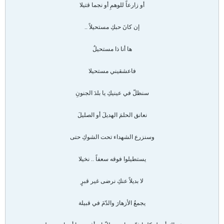
أو زارعاً للوهمِ أو نجما قتيلا
إن كانَ حبكِ مستحيلاً ..
ها أنا ذا مستحيلٌ
فاعشقيني مستحيلا
سنظلّ في عينيكِ يا بلدَ الجنونِ
نعانق الحلمَ الهديلَ أو الصليلَ
وسنزرع الشهداء تحت الشوكِ حتى
يستطيلوا فوقه سعفاً .. نخيلا
لا بديلاً عنكِ نرضى غير قبرٍ
يجمعُ الأزهارَ والدّمَ في قبيلة