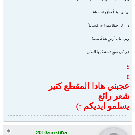
إن لي زهراً سأزرعه حياةً
وإن لي حقلا تموجُ به السنابلْ
ولي على أرضٍ هناكَ مدينةٌ
في كل صبحٍ تستعدّ بها البلابل
:
:
عجبني هادا المقطع كتير
شعر رائع
يسلمو ايديكم :)
مهندسة2010