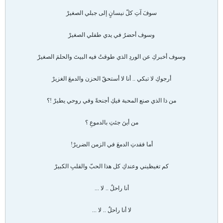
سوفَ آتِ كلّ نيسانٍ إلى جبلي الصغيرْ
وسوف أحضرُ في يدي طفلي الصغيرْ
وسوف أخبركِ عن الوردِ الذي طوقتُ فيه البيتَ والحلمَ الصغيرْ
أرجوكِ لا تبكي .. أنا لا أستحقّ الحزن والدمعَ الغزيرْ
من ذا الذي صنع المحبة فيكِ أجنحةً وفي روحي يطيرْ !؟
من أينَ جئتِ بالدموعِ ؟
أما فقدتِ الدمعَ في الزمن الضريرْ!
كم تغيظيني وعندكِ كل هذا الحبّ والقلبِ الكبيرْ
أنا راحلٌ .. لا ...
لا أنا راحلٌ .. لا ...