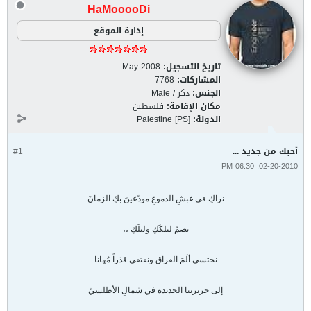
HaMooooDi
إدارة الموقع
تاريخ التسجيل:
May 2008
المشاركات:
7768
الجنس:
ذكر / Male
مكان الإقامة:
فلسطين
الدولة:
Palestine [PS]
أحبك من جديد ...
#1
02-20-2010, 06:30 PM
نراكِ في غبشِ الدموعِ مودّعينَ بكِ الزمانَ
نضمّ ليلكَكِ وليلَكِ ،،
نحتسي ألَمَ الفراق ونقتفي قدَراً مُهانا
إلى جزيرتنا الجديدة في شمالِ الأطلسيّ