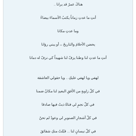
هناكَ عمرٌ قد يرانا ..
أنتِ ما عدتِ زماناً يكتبُ الأسماءَ بيضاءً
وما عدتِ مكانا
يحضن الأحلامَ والتاريخَ ،، أو يبني رؤانا
أنتِ ما عدتِ لنا وطنا يزفّ لنا شهيداً كي نزفّ له دمانا
لهفي ويا لهفي عليكِ .. ويا حقولي العاشقة
في كلّ زاويةٍ من الأفقِ البعيدِ لنا مكانٌ ضمنا
في كلّ نجمٍ لي فتاةٌ ذبتُ فيها صادقا
في كلّ أشجارِ الصنوبرِ لي وعودٌ لم تحنْ
في كلّ نيسانٍ لنا ... قبّلتُ منكِ شقائقَ