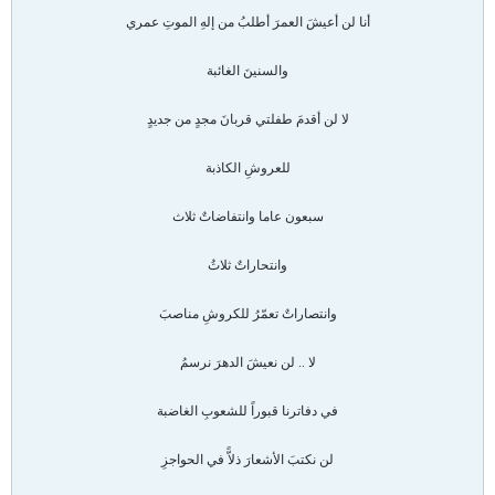
أنا لن أعيشَ العمرَ أطلبُ من إلهِ الموتِ عمري
والسنينَ الغائبة
لا لن أقدمَ طفلتي قربانَ مجدٍ من جديدٍ
للعروشِ الكاذبة
سبعون عاما وانتفاضاتٌ ثلاث
وانتحاراتٌ ثلاثُ
وانتصاراتٌ تعمّرُ للكروشِ مناصبَ
لا .. لن نعيشَ الدهرَ نرسمُ
في دفاترنا قبوراً للشعوبِ الغاضبة
لن نكتبَ الأشعارَ ذلاًّ في الحواجزِ