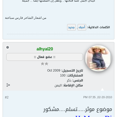
عيناكِ أجمل كلما فتّحتها .. وتظلّ إن أغمضتها أيضا ... جميلة
من اشعار الشاعر فارس سباعنة
الكلمات الدلالية:
أحبك
,
جديد
alhyal20
:: عضو فعال ::
تاريخ التسجيل:
Oct 2009
المشاركات:
100
الجنس:
ذكر
مكان الإقامة:
اليمن
#2
02-20-2010, 07:35 PM
موضوع موثر.....تسلم....مشكور