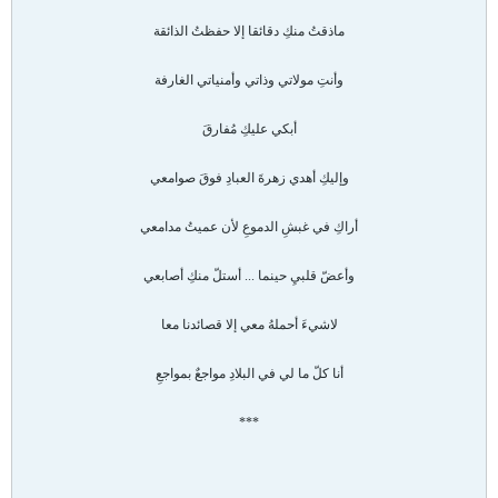
ماذقتُ منكِ دقائقا إلا حفظتُ الذائقة
وأنتِ مولاتي وذاتي وأمنياتي الغارفة
أبكي عليكِ مُفارقَ
وإليكِ أهدي زهرةَ العبادِ فوقَ صوامعي
أراكِ في غبشِ الدموعِ لأن عميتُ مدامعي
وأعضّ قلبيِ حينما ... أستلّ منكِ أصابعي
لاشيءَ أحملهُ معي إلا قصائدنا معا
أنا كلّ ما لي في البلادِ مواجعٌ بمواجعِ
***