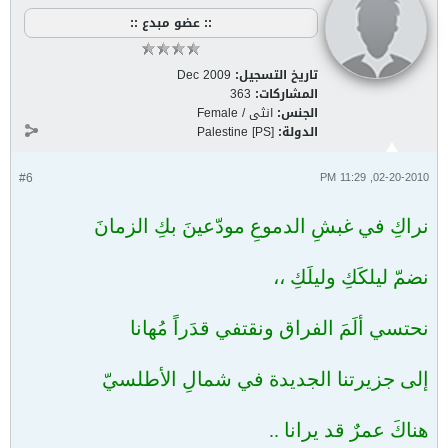
:: عضو مبدع ::
تاريخ التسجيل:
Dec 2009
المشاركات:
363
الجنس:
انثى / Female
الدولة:
Palestine [PS]
#6
02-20-2010, 11:29 PM
نراكِ في غبشِ الدموعِ مودّعينَ بكِ الزمانَ
نضمّ ليلكَكِ وليلَكِ ،،
نحتسي ألَمَ الفراق ونقتفي قدَراً مُهانا
إلى جزيرتنا الجديدة في شمالِ الأطلسيّ
هناكَ عمرٌ قد يرانا ..