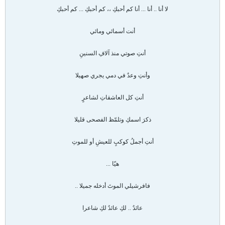
لا أنا .. أنا ... أنا كم أحبكِ ،، كم أحبكِ ... كم أحبكِ
أنت أسمائي ومائي
أنتِ صوتي منذ آلافِ السنينِ
وأنتِ وعدٌ في دمي يجري صهيلا
أنتِ كل العاشقاتِ لشاعرٍ
ذكرَ اسمكِ وتلمّظ الفصحى قليلا
أنتِ أجملُ كوكبٍ للعيشِ أو للموتِ
هيّا ...
فافرشيلي الموتَ أدخله جميلا ..
عائدٌ .. لكِ عائدٌ لكِ شاعرا