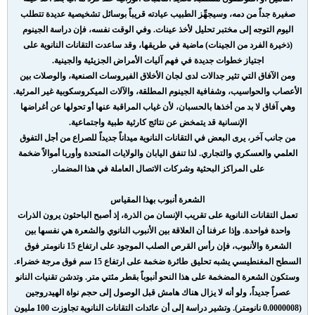
صغيرة جداً من دمه، وسيجهِّز الطبيب عيادته قريباً بوسائل تشخيصية عديدة تتطلب
اليوم التوجه إلى مختبر تحليل لأخذ عينات. وفي الوقت نفسه، فإن دراسة الجينوم
(ذخيرة الفرد من الجينات) ماضية في طريقها، وقد ساعدت التقانات النانوية على
اجتياز خطوات جديدة في فهم آليات الأمراض الجزيئية والجينية.
ومن الآفاق التي تثير جدالات لدى لجان الأخلاق الفيروسات الصنعية، والوصلات بين
الأعصاب والحواسيب، وشفافية الجينوم المطلقة، والآلات الميكروسكوبية غير المرئية.
وهي آفاق لا بد من أخذها بالحسبان، لأن غياب المراقبة عنها أو تحولها عن أغراضها
الإنسانية قد يتمخض عن نتائج كارثية طبية واجتماعية.
من جانب آخر، يرى البعض في التقانات النانوية ميداناً جديداً للصراع من أجل التفوق
العلمي والعسكري والتجاري. لذا تنفق اليابان والولايات المتحدة وأوربا أموالاً ضخمة
على المراكز البحثية وشركات الاتصال العاملة في هذا المضمار.
الشعرة أنبوب بهذا المقياس
تعمل التقانات النانوية على تقريب الإنسان من الذرة، إذ أصبح الباحثون يرون الذرات
واحدة فواحدة. وإذا عرفنا أن العلاقة بين الأنبوب النانوي والشعرة هي نفسها بين
الشعرة والأنبوب، فإن رأس القرص الصلب الموجود على ارتفاع 15 نانومتر فوق
السطح المغنطيسي يشبه تحليق طائرة ضخمة على ارتفاع 15 سم فوق مرجة خضراء.
وستكون الشعرة المضخمة على هذا النحو أنبوباً بقطر مئتي متر. وتدشن تقنيات النانو
عصراً جديداً، ولو أنه لا يزال هناك هامش قبل الوصول إلى حجم نواة الهيدروجين
(0.0000008 نانومتر). وتشير دراسة إلى أن عائدات التقانات النانوية تجاوزت 100 مليون