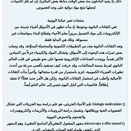
ذلك، إذ يجيد الباحثون منذ بعض الوقت منابلة بعض البكتريا، إن لم نقل الثدييات،
لجعلها تنتج مواد دوائية على وجه الخصوص.
منتجات تغير حياتنا اليومية
تفي التقانات النانوية بوعودها، إذ بدأت تظهر في الأسواق أشياء جديدة، من
الإلكترونيات إلى مواد التجميل مروراً بعلم الأحياء وقطاع البناء بمواصفات غير
مسبوقة، وتلك هي البداية فقط.
وتعد التقانات النانوية بعدد من التطبيقات الكمونية والمحتملة المدوِّخة، وقد وصلت
بعض ثمرات هذه البحوث إلى الأسواق، وتشكل المواد والكيمياء جزءاً من الميادين
الأكثر تقدماً. ووجدت الصناعات الإلكترونية نفسها على نحو طبيعي في قلب العالم
النانوي لفرط نمنمة المعالجات، وقد عرفت كيف تستفيد بأقصى سرعة من أحدث
تطورات الفيزياء الكمومية، لتزيد باستمرار من قدرة منتجاتها. وأخيراً بدأت التقانات
الأحيائية والطب في استثمار التقانات النانوية، ولكن هل الأمر جديد فعلاً؟ لا نعتقد
إطلاقاً، فالجينات التي تُنابل اليوم تنتمي إلى عالم النانو أيضاً.
() biologie moléculaire علم الأحياء الجزيئي، هو علم دراسة بنية الجزيئات التي تشكل
العضويات الحية ووظائفها، وتشمل دراسة البروتينات والأنزيمات والكربوهيدرات
والشحوم والحموض النووية.
() microscope à effet tunnel مجهر المفعول النفقي(أو الماسح النفقي)، وهو المجهر
الذي يكشف طبوغرافية العينات بالمقياس الذري.