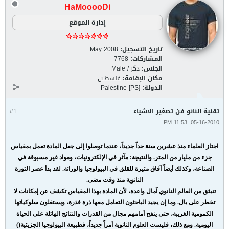
HaMooooDi
إدارة الموقع
تاريخ التسجيل:
May 2008
المشاركات:
7768
الجنس:
ذكر / Male
مكان الإقامة:
فلسطين
الدولة:
Palestine [PS]
تقنية النانو فن تصغير الاشياء
#1
05-16-2010, 11:53 PM
اجتاز العلماء منذ عشرين سنة حداً جديداً، عندما توصلوا إلى جعل المادة تعمل بمقياس
جزء من مليار من المتر. والنتيجة: مآثر في الإلكترونيات، ومواد غير مسبوقة في
الصناعة، وكذلك أيضاً آفاق مثيرة للقلق في البيولوجيا والوراثة. لقد بدأ عصر الثورة
النانوية منذ وقت مضى.
تنبثق من العالم النانوي آمال واعدة، لأن المادة بهذا المقياس تكشف عن إمكانات لا
تخطر على بال. وما إن يجيد الباحثون التعامل معها ذرة فذرة، ويستغلون سلوكياتها
الكمومية الغريبة، حتى ينفح أمامهم مجال من القدرات والنتائج الهائلة على الحياة
اليومية. ومع ذلك، فليست العلوم النانوية أمراً جديداً، فطبيعة البيولوجيا الجزيئية()