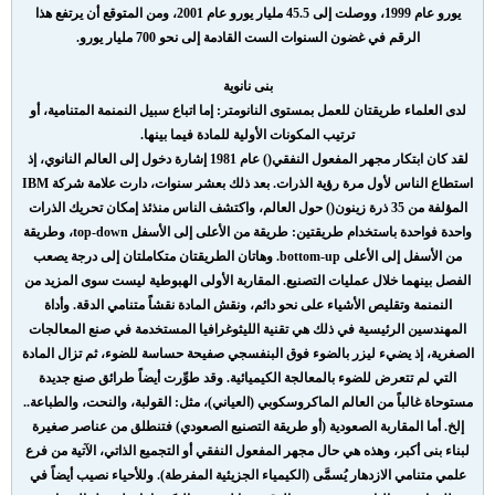
يورو عام 1999، ووصلت إلى 45.5 مليار يورو عام 2001، ومن المتوقع أن يرتفع هذا
الرقم في غضون السنوات الست القادمة إلى نحو 700 مليار يورو.
بنى نانوية
لدى العلماء طريقتان للعمل بمستوى النانومتر: إما اتباع سبيل النمنمة المتنامية، أو
ترتيب المكونات الأولية للمادة فيما بينها.
لقد كان ابتكار مجهر المفعول النفقي() عام 1981 إشارة دخول إلى العالم النانوي، إذ
استطاع الناس لأول مرة رؤية الذرات. بعد ذلك بعشر سنوات، دارت علامة شركة IBM
المؤلفة من 35 ذرة زينون() حول العالم، واكتشف الناس منذئذ إمكان تحريك الذرات
واحدة فواحدة باستخدام طريقتين: طريقة من الأعلى إلى الأسفل top-down، وطريقة
من الأسفل إلى الأعلى bottom-up. وهاتان الطريقتان متكاملتان إلى درجة يصعب
الفصل بينهما خلال عمليات التصنيع. المقاربة الأولى الهبوطية ليست سوى المزيد من
النمنمة وتقليص الأشياء على نحو دائم، ونقش المادة نقشاً متنامي الدقة. وأداة
المهندسين الرئيسية في ذلك هي تقنية الليثوغرافيا المستخدمة في صنع المعالجات
الصغرية، إذ يضيء ليزر بالضوء فوق البنفسجي صفيحة حساسة للضوء، ثم تزال المادة
التي لم تتعرض للضوء بالمعالجة الكيميائية. وقد طوِّرت أيضاً طرائق صنع جديدة
مستوحاة غالباً من العالم الماكروسكوبي (العياني)، مثل: القولبة، والنحت، والطباعة..
إلخ. أما المقاربة الصعودية (أو طريقة التصنيع الصعودي) فتنطلق من عناصر صغيرة
لبناء بنى أكبر، وهذه هي حال مجهر المفعول النفقي أو التجميع الذاتي، الآتية من فرع
علمي متنامي الازدهار يُسمَّى (الكيمياء الجزيئية المفرطة). وللأحياء نصيب أيضاً في