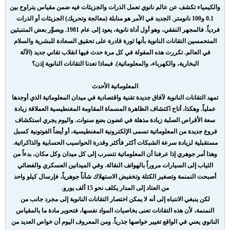
والكيمياء تكشف عن عالم نانوي تعمل الذرات والجزيئات فيه ضمن مقياس يتراوح بين
0.1 و100 نانومتر. الجديد في الأمر هو منابلة (معالجة وتحريك) الجزيئات أو الذرات
فردياً. فالمجهر النفقي، وهو أول أداة نانوية، يعود إلى عام 1981. ويصوِّر بعض المتنبئين
المتحمسين التقانات النانوية بأنها ثورة قادرة على تحقيق السعادة للبشرية والسلام
في العالم. تكررت هذه المقولة في كل مرة حدث فيها انقلاب تقاني جديد (الآلة
البخارية، والكهرباء، والمعلوماتية). فبماذا تعدنا التقانات النانوية إذن؟
المعلوماتية الأحدث
تمهد التقانات النانوية لآفاق جديدة تقنية واقتصادية في ميدان المعلوماتية الذي أوجدها
عملياً. وهكذا، أتاح اكتشاف الظاهرة المسماة المقاومة المغنطيسية العملاقة زيادة
سعة الأقراص الصلبة زيادة مذهلة في غضون بضع سنوات. واليوم يجري استكشاف
فروع جديدة من المعلوماتية تسمى الإلكترونية المغنطيسية، أو أيضاً الفوتونية كسبل
مستقبلية لزيادة سرعة الشبكات أكثر فأكثر وقدرة الحواسيب الحسابية والذاكراتية.
وهذا أمر جوهري إذا عرفنا أن المعلوماتية تتسرب إلى كل ميدان وكل مكان، بدءاً من
الثياب إلى السيارات مروراً بالهواتف النقالة. وفي الميدانين العسكري والفضائي
أصبحت النمنمة وتصغير الكتلة وتخفيض الاستهلاك شأناً جوهرياً، فإرسال كيلو واحد
من العتاد إلى المدار يكلف نحو 15 ألف يورو.
لكن ينبغي الانتباه إلى أنه لا يمكن اختصار التقانات النانوية إلى مجرد جانب من
النمنمة، لأن هذه التقانات تعنى بخاصيات المواد نفسها، فتحوير مادة ما بالمقياس
النانوي يعني في الواقع تغيير خواصها جذرياً. ومن المعروف اليوم أن خواص العديد من