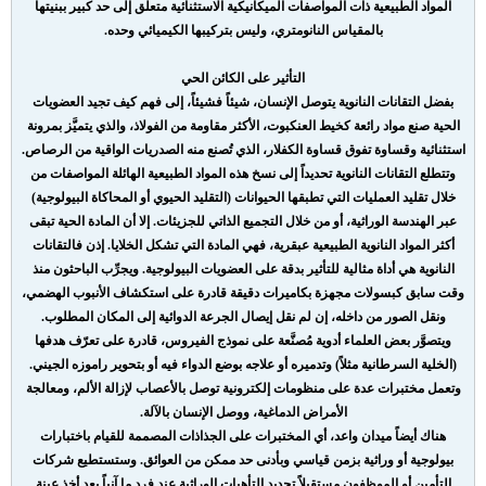
المواد الطبيعية ذات المواصفات الميكانيكية الاستثنائية متعلق إلى حد كبير ببنيتها
بالمقياس النانومتري، وليس بتركيبها الكيميائي وحده.
التأثير على الكائن الحي
بفضل التقانات النانوية يتوصل الإنسان، شيئاً فشيئاً، إلى فهم كيف تجيد العضويات
الحية صنع مواد رائعة كخيط العنكبوت، الأكثر مقاومة من الفولاذ، والذي يتميَّز بمرونة
استثنائية وقساوة تفوق قساوة الكفلار، الذي تُصنع منه الصدريات الواقية من الرصاص.
وتتطلع التقانات النانوية تحديداً إلى نسخ هذه المواد الطبيعية الهائلة المواصفات من
خلال تقليد العمليات التي تطبقها الحيوانات (التقليد الحيوي أو المحاكاة البيولوجية)
عبر الهندسة الوراثية، أو من خلال التجميع الذاتي للجزيئات. إلا أن المادة الحية تبقى
أكثر المواد النانوية الطبيعية عبقرية، فهي المادة التي تشكل الخلايا. إذن فالتقانات
النانوية هي أداة مثالية للتأثير بدقة على العضويات البيولوجية. ويجرِّب الباحثون منذ
وقت سابق كبسولات مجهزة بكاميرات دقيقة قادرة على استكشاف الأنبوب الهضمي،
ونقل الصور من داخله، إن لم نقل إيصال الجرعة الدوائية إلى المكان المطلوب.
ويتصوَّر بعض العلماء أدوية مُصنَّعة على نموذج الفيروس، قادرة على تعرّف هدفها
(الخلية السرطانية مثلاً) وتدميره أو علاجه بوضع الدواء فيه أو بتحوير راموزه الجيني.
وتعمل مختبرات عدة على منظومات إلكترونية توصل بالأعصاب لإزالة الألم، ومعالجة
الأمراض الدماغية، ووصل الإنسان بالآلة.
هناك أيضاً ميدان واعد، أي المختبرات على الجذاذات المصممة للقيام باختبارات
بيولوجية أو وراثية بزمن قياسي وبأدنى حد ممكن من العوائق. وستستطيع شركات
التأمين أو الموظفون مستقبلاً تحديد التأهبات الوراثية عند فرد ما آنياً بعد أخذ عينة