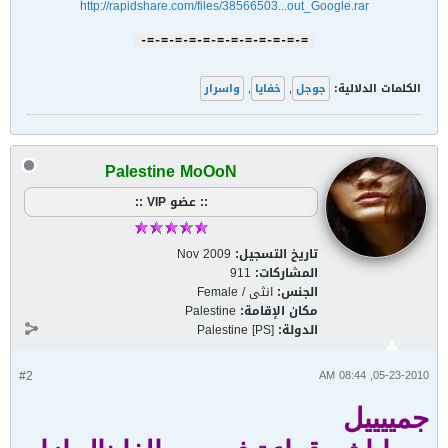
http://rapidshare.com/files/38566503...out_Google.rar
=-=-=-=-=-=-=-=-=-=-=-=-
الكلمات الدلالية:
جوجل
,
خفايا
,
واسرار
Palestine MoOoN
:: عضو VIP ::
تاريخ التسجيل:
Nov 2009
المشاركات:
911
الجنس:
انثى / Female
مكان الإقامة:
Palestine
الدولة:
Palestine [PS]
#2
05-23-2010, 08:44 AM
جمييييل