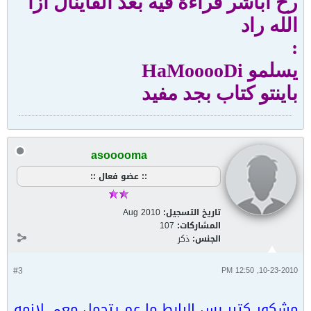
رح اباشر قراءة فيه بعد الفاينال ازا
الله راد
:
يسلمو HaMooooDi
باينتو كتاب بجد مفيد
asooooma
:: عضو فعال ::
تاريخ التسجيل:
Aug 2010
المشاركات:
107
الجنس:
ذكر
#3
10-23-2010, 12:50 PM
مشكور كتير بس الرابط ما عم يتحمل معي لازمه