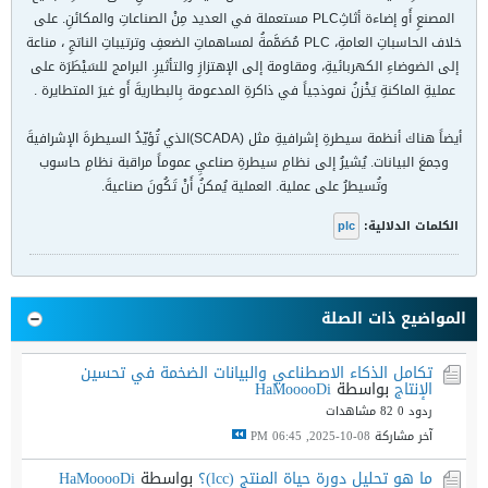
المصنعِ أَو إضاءة أثاثِPLC مستعملة في العديد مِنْ الصناعاتِ والمكائنِ. على
خلاف الحاسباتِ العامةِ، PLC مُصَمَّمةُ لمساهماتِ الضعفِ وترتيباتِ الناتجِ ، مناعة
إلى الضوضاءِ الكهربائيةِ، ومقاومة إلى الإهتزازِ والتأثيرِ. البرامج للسَيْطَرَة على
عمليةِ الماكنةِ يَخْزنُ نموذجياً في ذاكرةِ المدعومة بِالبطاريةَ أَو غيرَ المتطايرة .
أيضاً هناك أنظمة سيطرةِ إشرافيةِ مثل (SCADA)الذي تُؤيّدُ السيطرةَ الإشرافيةَ
وجمعَ البيانات. يُشيرُ إلى نظامِ سيطرةِ صناعيِ عموماً مراقبة نظامِ حاسوب
وتُسيطرُ على عملية. العملية يُمكنُ أَنْ تَكُونَ صناعيةَ.
الكلمات الدلالية:
plc
المواضيع ذات الصلة
تكامل الذكاء الاصطناعي والبيانات الضخمة في تحسين
الإنتاج
بواسطة
HaMooooDi
ردود 0
82 مشاهدات
آخر مشاركة
08-10-2025, 06:45 PM
ما هو تحليل دورة حياة المنتج (lcc)؟
بواسطة
HaMooooDi