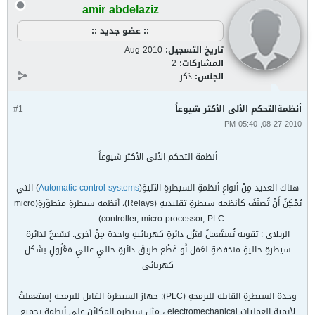
amir abdelaziz
:: عضو جديد ::
تاريخ التسجيل:
Aug 2010
المشاركات:
2
الجنس:
ذكر
أنظمةالتحكم الألى الأكثر شيوعاً
#1
08-27-2010, 05:40 PM
أنظمة التحكم الألى الأكثر شيوعاً
هناك العديد مِنْ أنواعِ أنظمةِ السيطرةِ الآليةِ(
Automatic control systems
) التي
يُمْكِنُ أَنْ تُصنّفَ كأنظمة سيطرةِ تقليديةِ (Relays)، أنظمة سيطرةِ متطوّرةِ(micro
controller, micro processor, PLC). .
الريلاى : تقوية تُستَعملُ لعَزْل دائرةِ كهربائيةِ واحدة مِنْ أخرى. يَسْمحُ لدائرة
سيطرةِ حاليةِ منخفضةِ لعَمَل أَو قَطْع طريقَ دائرةِ حاليِ عاليِ مَعْزُولِ بشكل
كهربائي
وحدة السيطرةِ القابلة للبرمجةِ (PLC): جهاز السيطرة القابل للبرمجة إستعملتْ
لأتمتة الِعمليات electromechanical ، مثل سيطرةِ المكائنِ على أنظمةِ تجميع