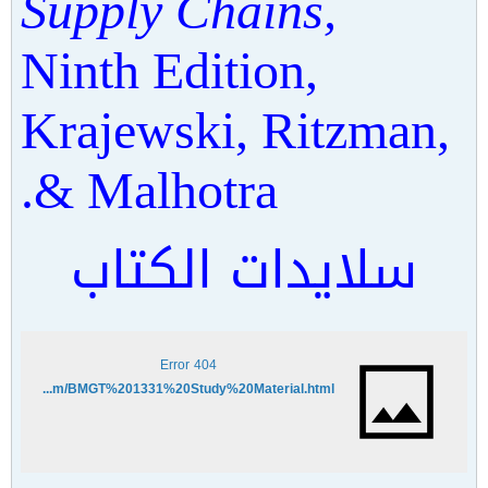
Supply Chains,
Ninth Edition,
Krajewski, Ritzman,
& Malhotra.
سلايدات الكتاب
404 Error
http://lewstoops.com/BMGT%201331%20Study%20Material.html