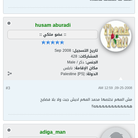
husam aburadi
:: عضو ملكي ::
تاريخ التسجيل:
Sep 2008
المشاركات:
428
الجنس:
ذكر / Male
مكان الإقامة:
نابلس
الدولة:
Palestine [PS]
#3
09-25-2008, 12:59 AM
مش المهم نخلصها محمد المهم اديش جبت ولا بلا فضايح
ههههههههههههه!!
adiga_man