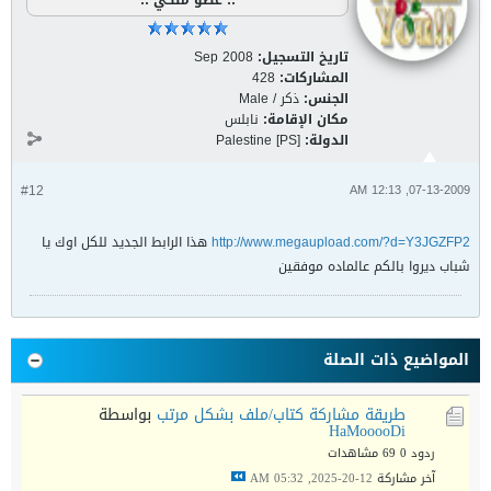
:: عضو ملكي ::
تاريخ التسجيل:
Sep 2008
المشاركات:
428
الجنس:
ذكر / Male
مكان الإقامة:
نابلس
الدولة:
Palestine [PS]
#12
07-13-2009, 12:13 AM
http://www.megaupload.com/?d=Y3JGZFP2
هذا الرابط الجديد للكل اوك يا
شباب ديروا بالكم عالماده موفقين
المواضيع ذات الصلة
طريقة مشاركة كتاب/ملف بشكل مرتب
بواسطة
HaMooooDi
ردود 0
69 مشاهدات
آخر مشاركة
12-20-2025, 05:32 AM