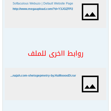
Softaculous Webuzo | Default Website Page
http://www.megaupload.com/?d=Y3JGZFP2
روابط ااخرى للملف
http://uploadground.com/files/1LW3STNL/ienajah.com-shetsgepmetry-by.HaMooooDi.rar