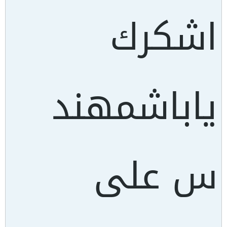
اشكرك
ياباشمهند
س على