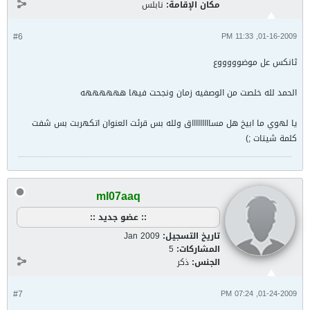
مكان الإقامة:
نابلس
#6
01-16-2009, 11:33 PM
ثانكس عل موضوووووع
الحمد لله خلصت من الوصفيه زمان ونجحت فيها ههههههه
يا لهوي ما ابيخ هل مساااااااااق ولله بس قرئت العنوان اتكهربت بس شفت
كلمة شيتات ;)
ml07aaq
:: عضو جديد ::
تاريخ التسجيل:
Jan 2009
المشاركات:
5
الجنس:
ذكر
#7
01-24-2009, 07:24 PM