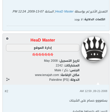
التعديل الأخير تم بواسطة
HeaD Master
; الساعة
07-13-2009, 12:24 PM
.
الكلمات الدلالية:
لا يوجد
HeaD Master
إدارة الموقع
تاريخ التسجيل:
May 2008
المشاركات:
2242
الجنس:
ذكر / Male
مكان الإقامة:
www.ienajah.com
الدولة:
Palestine [PS]
#2
09-21-2008, 12:59 AM
يسلمووو حسام على الشيتات
الحمد لله خلصناها هالمادة