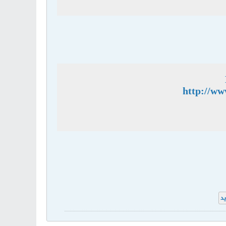
http://ww
د