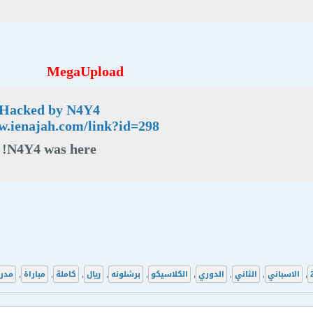
MegaUpload
Hacked by N4Y4
w.ienajah.com/link?id=298
N4Y4 was here!
,
الاسباني
,
الثاني
,
الدوري
,
الكلاسيكو
,
برشلونه
,
ريال
,
كاملة
,
مباراة
,
مدري