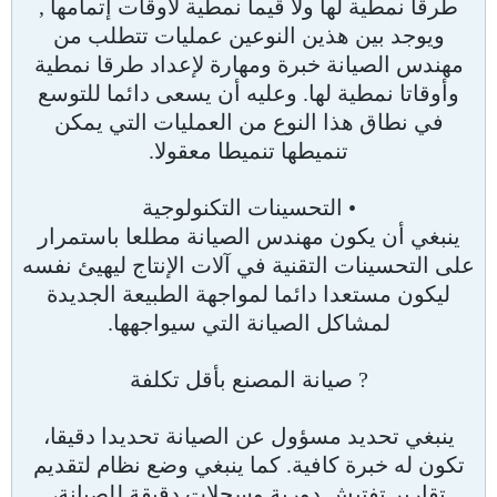
طرقا نمطية لها ولا قيما نمطية لأوقات إتمامها ,
ويوجد بين هذين النوعين عمليات تتطلب من
مهندس الصيانة خبرة ومهارة لإعداد طرقا نمطية
وأوقاتا نمطية لها. وعليه أن يسعى دائما للتوسع
في نطاق هذا النوع من العمليات التي يمكن
تنميطها تنميطا معقولا.
• التحسينات التكنولوجية
ينبغي أن يكون مهندس الصيانة مطلعا باستمرار
على التحسينات التقنية في آلات الإنتاج ليهيئ نفسه
ليكون مستعدا دائما لمواجهة الطبيعة الجديدة
لمشاكل الصيانة التي سيواجهها.
? صيانة المصنع بأقل تكلفة
ينبغي تحديد مسؤول عن الصيانة تحديدا دقيقا،
تكون له خبرة كافية. كما ينبغي وضع نظام لتقديم
تقارير تفتيش دورية وسجلات دقيقة للصيانة،