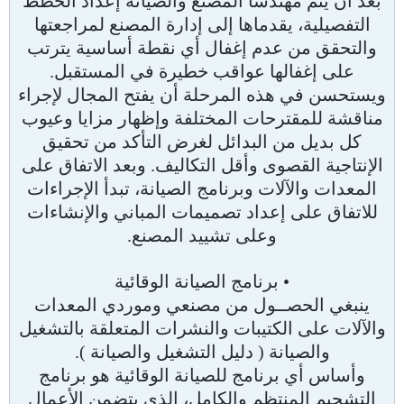
بعد أن يتم مهندسا المصنع والصيانة إعداد الخطط
التفصيلية، يقدماها إلى إدارة المصنع لمراجعتها
والتحقق من عدم إغفال أي نقطة أساسية يترتب
على إغفالها عواقب خطيرة في المستقبل.
ويستحسن في هذه المرحلة أن يفتح المجال لإجراء
مناقشة للمقترحات المختلفة وإظهار مزايا وعيوب
كل بديل من البدائل لغرض التأكد من تحقيق
الإنتاجية القصوى وأقل التكاليف. وبعد الاتفاق على
المعدات والآلات وبرنامج الصيانة، تبدأ الإجراءات
للاتفاق على إعداد تصميمات المباني والإنشاءات
وعلى تشييد المصنع.
• برنامج الصيانة الوقائية
ينبغي الحصــول من مصنعي وموردي المعدات
والآلات على الكتيبات والنشرات المتعلقة بالتشغيل
والصيانة ( دليل التشغيل والصيانة ).
وأساس أي برنامج للصيانة الوقائية هو برنامج
التشحيم المنتظم والكامل، الذي يتضمن الأعمال