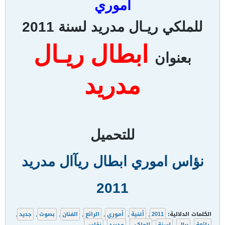
اموري
للملكي ريـال مدريد لسنة 2011
ابطال ريـال
بعنوان
مدريد
للتحميل
نؤاس اموري ابطال ريآال مدريد
2011
الكلمات الدلالية:
2011
,
أغنية
,
أموري
,
الرائع
,
الفنان
,
بصوت
,
جديد
,
رائعة
,
ريال
,
لسنة
,
للملكي
,
مدريد
,
نؤاس