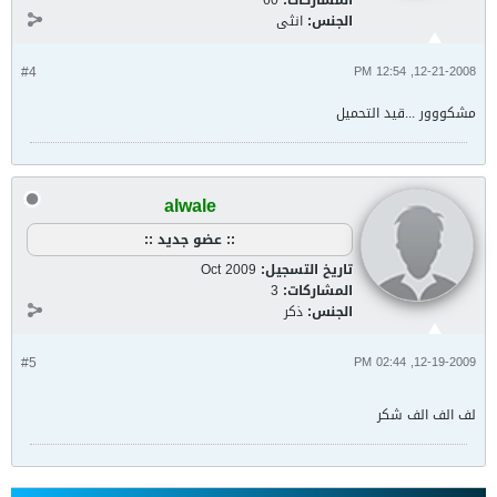
المشاركات:
60
الجنس:
انثى
#4
12-21-2008, 12:54 PM
مشكووور ...قيد التحميل
alwale
:: عضو جديد ::
تاريخ التسجيل:
Oct 2009
المشاركات:
3
الجنس:
ذكر
#5
12-19-2009, 02:44 PM
لف الف الف شكر