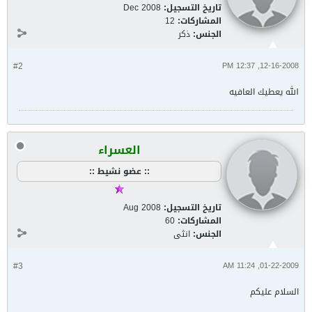
تاريخ التسجيل:
Dec 2008
المشاركات:
12
الجنس:
ذكر
#2
12-16-2008, 12:37 PM
الله يعطيك العافيه
العسراء
:: عضو نشيط ::
تاريخ التسجيل:
Aug 2008
المشاركات:
60
الجنس:
انثى
#3
01-22-2009, 11:24 AM
السلام عليكم