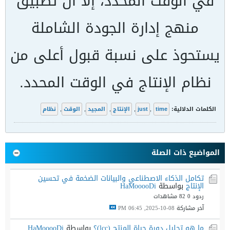
في الوقت المحدد، إلا أن تطبيق
منهج إدارة الجودة الشاملة
يستحوذ على نسبة قبول أعلى من
نظام الإنتاج في الوقت المحدد.
الكلمات الدلالية:
time
,
just
,
الإنتاج
,
المجيد
,
الوقت
,
نظام
المواضيع ذات الصلة
تكامل الذكاء الاصطناعي والبيانات الضخمة في تحسين
الإنتاج
بواسطة
HaMooooDi
ردود 0
82 مشاهدات
آخر مشاركة
08-10-2025, 06:45 PM
ما هو تحليل دورة حياة المنتج (lcc)؟
بواسطة
HaMooooDi