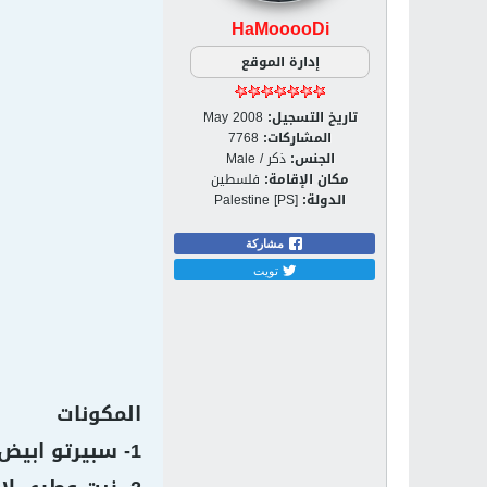
HaMooooDi
إدارة الموقع
تاريخ التسجيل:
May 2008
المشاركات:
7768
الجنس:
ذكر / Male
مكان الإقامة:
فلسطين
الدولة:
Palestine [PS]
مشاركة
تويت
المكونات
1- سبيرتو ابيض