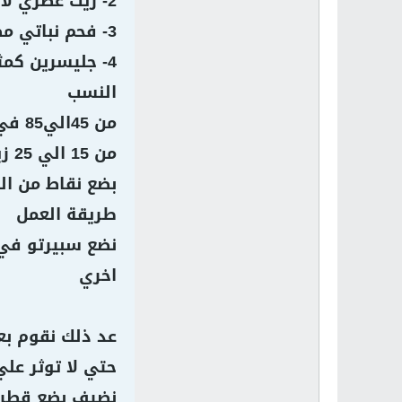
2- زيت عطري لاي رائحة تريدها
3- فحم نباتي مطحون ناعم
4- جليسرين كمثبت لذوي الخبرة القليلة
النسب
من 45الي85 في المائة سبيرتو
من 15 الي 25 زيت عطري
بضع نقاط من ال
طريقة العمل
نضع سبيرتو في 
اخري
عد ذلك نقوم بع
حتي لا توثر علي 
نضيف بضع قطرات