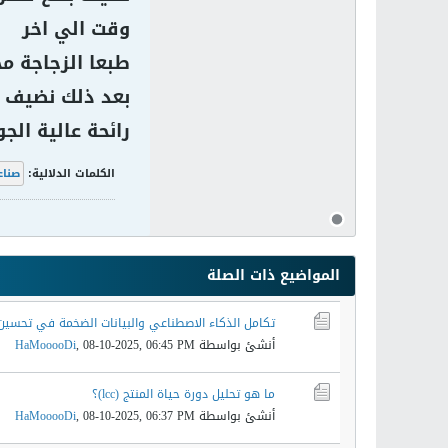
وقت الي اخر
طبعا الزجاجة م
رائحة عالية الج
الكلمات الدلالية:
صناع
المواضيع ذات الصلة
تكامل الذكاء الاصطناعي والبيانات الضخمة في تحسين ا
أنشئ بواسطة
08-10-2025, 06:45 PM
,
HaMooooDi
ما هو تحليل دورة حياة المنتج (lcc)؟
أنشئ بواسطة
08-10-2025, 06:37 PM
,
HaMooooDi