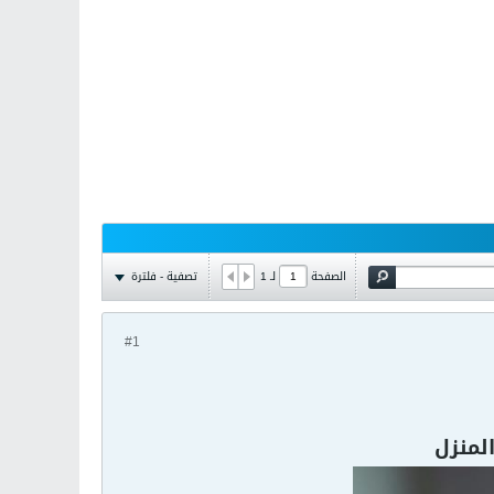
تصفية - فلترة
الصفحة
لـ
1
#1
لمنزل