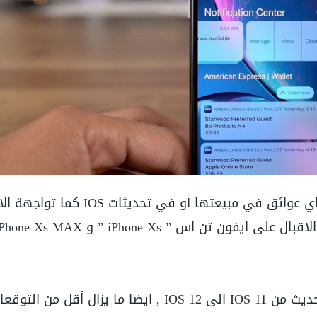
منذ خمس سنوات تقريباً لم تواجه شركة آبل اي عوائق في مبيعتها أو في تحديثات IOS ك
ليس هذا فحسب بل ان ايضا الاقبال على التحديث من IOS 11 الى IOS 12 , ايضا ما يزال أقل من ا