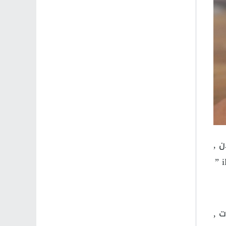
ما تواجهة الان ,
حيث اظهرت العديد من التقارير الصحفية بان الاقبال على ايفون تن اس ” iPhone Xs ” و iPhone Xs MAX ”
لتوقعات ,