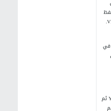
S. يمكن
ك حفظ
 من تشغيلها في
يساعدك Siri Shortcut في هذا الأمر. قم بتثبيت هذا الاختصار ، والسماح بالوصول إلى Youtube ثم
هم