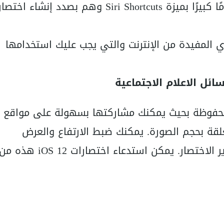
العديد من المتحمسين الذين أبدوا اهتمامًا كبيرًا بميزة Siri Shortcuts وهم بصدد إنشا
ي المفيدة من الإنترنت والتي يجب عليك استخدامها
ر حجم الصور المحفوظة بحيث يمكنك مشاركتها بسهولة على مواقع
لقة بحجم الصورة. يمكنك ضبط الارتفاع والعرض
المرغوبين حسب تفضيلاتك عن طريق تحرير الاختصار. يمكن استدعاء اختصارات iOS 12 هذه 