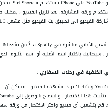
الآن ، يمكنك بسهولة تنزيل مقاطع فيديو YouTube على iPhone باستخدام iri Shortcut
 الاختصار في تطبيق YouTube باستخدام ورقة المشاركة. بعد تنزيل الفيديو ، يمكن
ركة الفيديو إلى تطبيق بث الفيديو مثل مشغل VLC.
Spotify هو لعشاق الموسيقى. يمكنك تشغيل الأغاني مباشرة في Spotify بدلاً
لاختصار ، سيطالبك باختيار اسم الأغنية أو اسم الألبوم الذي
إذا كنت تريد الاستماع إلى أغنية على YouTube ولكنك لا تريد مشاهدة الفيديو ، فيمكن أن
قم بتشغيل YouTube على متصفح Safari. قم بتشغيل أي فيديو واختر الاختصار من ورقة س