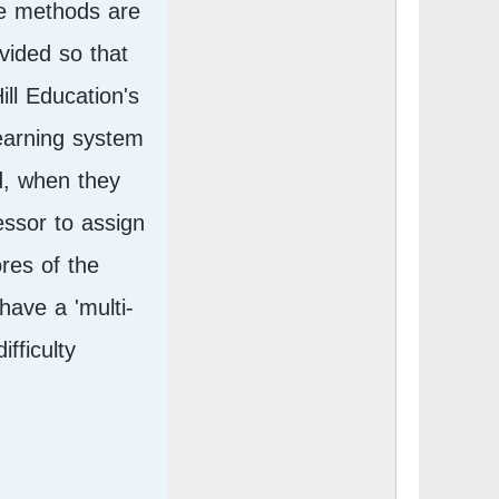
he methods are
vided so that
ll Education's
learning system
d, when they
essor to assign
res of the
ave a 'multi-
ficulty.