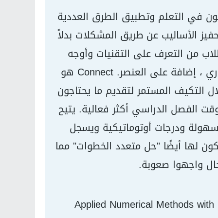
ية مع MATLAB للطلاب الذين يرغبون في التعلم وتطبيق الطرق العددية
يز الأساليب عن طريق المشكلات بدلاً
طلاب من التعرف على التقنيات وأوجه
القصور فيها. كما يتوفر اتصال McGraw-Hill Education كخيار اختياري ، إضافة على العنصر. Connect هو
ل التكيف المستمر لتقديم ما يحتاجون
وقت الفصل الدراسي أكثر فعالية. يتيح
ت بسهولة ودرجات أوتوماتيكية ويسجل
ون لها أيضًا "حل متعدد الخطوات" مما
ال واجهوا صعوبة.
Applied Numerical Methods with 