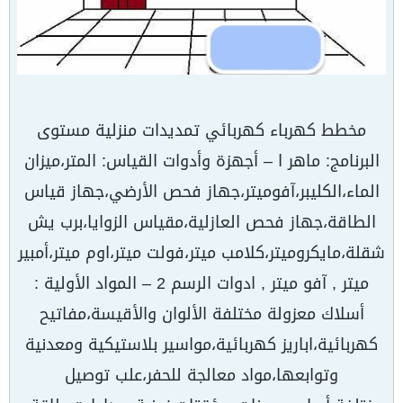
مخطط كهرباء كهربائي تمديدات منزلية مستوى
البرنامج: ماهر ا – أجهزة وأدوات القياس: المتر،ميزان
الماء،الكليبر،آفوميتر،جهاز فحص الأرضي،جهاز قياس
الطاقة،جهاز فحص العازلية،مقياس الزوايا،برب يش
شقلة،مايكروميتر،كلامب ميتر،فولت ميتر،اوم ميتر،أمبير
ميتر , آفو ميتر , ادوات الرسم 2 – المواد الأولية :
أسلاك معزولة مختلفة الألوان والأقيسة،مفاتيح
كهربائية،اباريز كهربائية،مواسير بلاستيكية ومعدنية
وتوابعها،مواد معالجة للحفر،علب توصيل