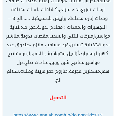
مختلفة،أجراس،مبينات ،مؤقتات زمنية ،عدادا ت طاقة ،
لوحات توزيع،نداء منزلي،كشافات ،لمبات مختلفة
وحدات إنارة مختلفة، برابيش بلاستيكية ......الخ 3 –
التجهيزات والمعدات : مقادح يدوية،حجر جلخ،ثناية
مواسير،زمبركات للثني والسحب،مقصات يدوية،مناشير
يدوية،تختاية تسنين،فرد مسامير، ملازم ،صندوق عدد
كهربائية،مبارد،أزاميل وشواكيش للحفر،رايمر،مفاتيح
مواسير،مفاتيح شق ورنق،فتاحات صاج،درل
همر،مسطرين،مجرفة،صاروخ حفر،مزيتة،وصلات،سلالم
الخ.
التحميل
https://www.ienajah.com/up/do.php?id=613