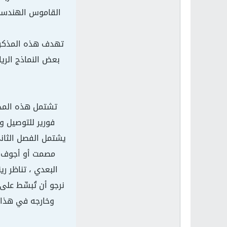
القاموس الهندسي 
تهدف هذه المذكرة ل
بعض النماذج الري
تشتمل هذه المذك
فورير للتوصيل و
يشتمل الفصل الثاني
مصمت أو أجوف بال
البعدي ، تناظر ر
نرجو أن تُبسِّط عل
وخارجه في هذا ا