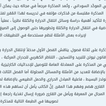
الموحَّد السوداني ، وتُعد المذكرة مرجعاً في مجاله حيث يمكن 
المذكرة مقتبسة من مُذكرات مؤلفه في تدريسه لهذا المُقرر لفترة 
تأكيد أهمية دراسة وسائل انتقال الحرارة والكتلة نظرياً ، عملياً
اضية في انتقال الحرارة والكتلة وتطويرها حتى الوصول إلى الصيغ
لإيراده بعض الأمثلة لنظم مستخدمة في التطبيقات العم
رة على ثلاثة فصول. يناقش الفصل الأول مدخلاً لإنتقال الحرارة 
قانون نيوتن للتبريد والتسخين ، التناظر الكهربي للجدران المركبة 
 من المذكرة على المعادلة العامة للتوصيل للإحداثيات الكارتي
إضافة للعديد من الأمثلة والمسائل المحلولة أما الفصل الثالث فيت
ينولدز البسيط ، فاعلية المبادل الحراري والحمل الطبيعي بالإضافة
ى القارئ هضم وفهم هذا المقرر. إنَّ الكاتب يأمل أن تساهم هذه ا
لمجال من المعرفة ويأمل من القارئ ضرورة إرسال تغذية راجعة إن 
تصويبها في الطبعة التالية للمذكرة.