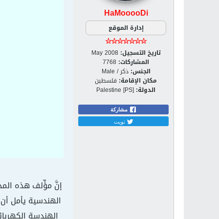
HaMooooDi
إدارة الموقع
تاريخ التسجيل:
May 2008
المشاركات:
7768
الجنس:
ذكر / Male
مكان الإقامة:
فلسطين
الدولة:
Palestine [PS]
مشاركة
تويت
إنَّ مؤِّلف هذه الم
الهندسية يأمل أن ت
الهندسة الكهربائي