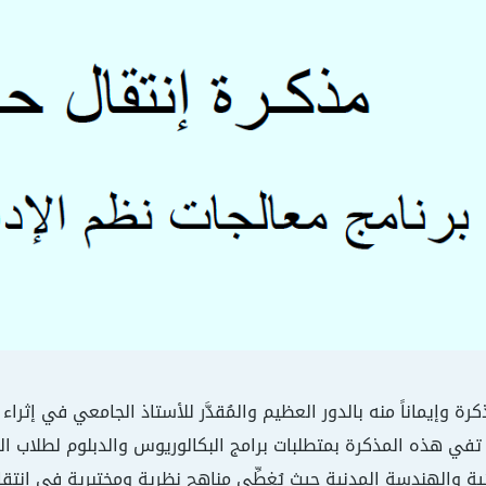
ذكرة وإيماناً منه بالدور العظيم والمُقدَّر للأستاذ الجامعي في إثر
في هذه المذكرة بمتطلبات برامج البكالوريوس والدبلوم لطلاب الهن
ة والهندسة المدنية حيث يُغطِّى مناهج نظرية ومختبرية في انتقال