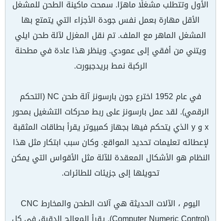
الأول وتتطلب مشغلًا ماهرًا. سمحت ماكينة الطحن للمشغل
الأقل مهارة بعمل نفس جودة الأجزاء التي يتمتع بها
المشغل الماهر مع الملف. تم نقل المغزل لآلة طحن ايلي
ويتني من أفقي إلى عمودي. وينظر هذا عادة في مطحنة
الركبة نمط بريدجبورت.
في عام 1952 اخترع جون بارسونز آلة طحن NC (التحكم
الرقمي). لقد عمل بارسونز على ربط محركات التشغيل بمحور
x و y الذي يتحكم فيها بجهاز كمبيوتر يقرأ بطاقات المثقبة
لإعطائه تعليمات تحديد المواقع. وكان سبب ابتكار مثل هذا
النظام هو الأشكال المعقدة للآلة مثل الأقواس التي يمكن
تحويلها إلى جزيئات للطائرات.
اليوم ، الآلات الحديثة هي آلات الطحن والمخارط CNC
(Computer Numeric Control). يقرأ المعالج الدقيق في كل