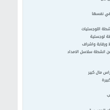
 هي نفسها
شطة اللوجستيات
طة لوجستية
ط ورقابة واشراف
من انشطة سلاسل الامداد
راس مال كبير
بيرة
ب