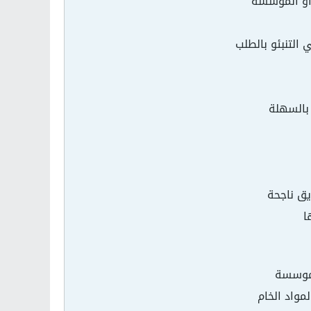
 او الموسسة
 التنبئو بالطلب
بالسهلة
يق ناجحة
ا
لموسسة
مواد الخام