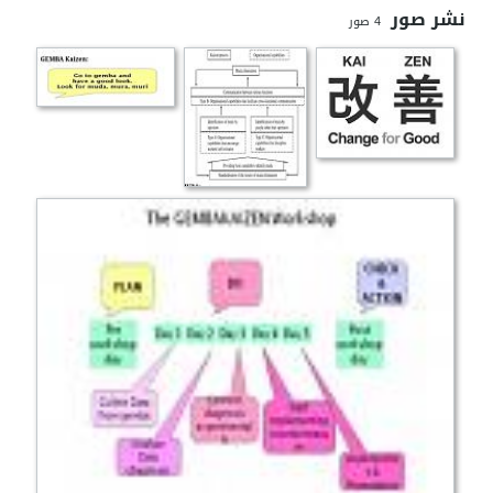
نشر صور
4
صور