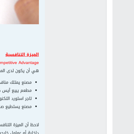
الميزة التنافسية
mpetitive Advantage
هي أن يكون لدى المؤس
مصنع يمتلك منافذ
مطعم يبيع آيس كر
تاجر استورد التكنو
مصنع يستطيع صناع
لاحظ أن الميزة التناف
داخلية أو عوامل خارجي