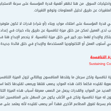
 واحتياجات السوق. من هنا تظهر أهمية قدرة المؤسسة على سرعة الاستجابة
لمتغيرات عن طريق تحليل المعلومات وتوقع التغيرات.
ي قدرة المؤسسة على امتلاك موارد وبناء (أو شراء) قدرات لا تكون متوفرة
 لدى العميل تمكن من خلق ميزة تنافسية عن طريق بناء خبرات في إعداد ا
ابتكار والإبداع لهما دور كبير في خلق ميزة تنافسية. لا ينحصر الإبداع هنا 
 في أسلوب العمل أو التكنولوجيا المستخدمة والإبداع في خلق فائدة جديدة 
ة التنافسية
Sustaining Co
تنافسية ولكن سرعان ما يقلدها المنافسون وبالتالي تزول الميزة التنافسية. 
بة تقليده فكلما كانت هذه الموارد يصعب نقلها ويصعب تقليدها كلما استم
 العديد من الموارد والقدرات يجعل من الصعب معرفة أسباب هذه الميزة الت
كون له ميزة تنافسية ولكن في الأغلب يكون من السهل على المنافسين ام
م بسرعة تفوق المطاعم الأخرى فهذا أمر يصعب تقليده لأنه يعتمد على مها