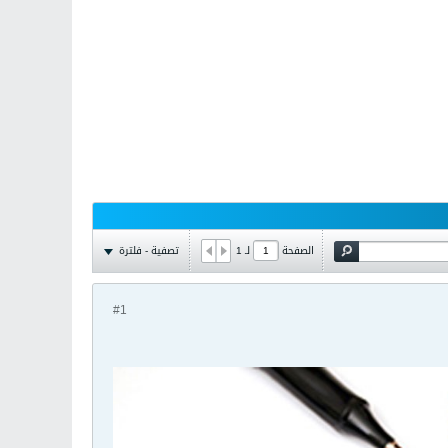
تصفية - فلترة
الصفحة
لـ
1
#1