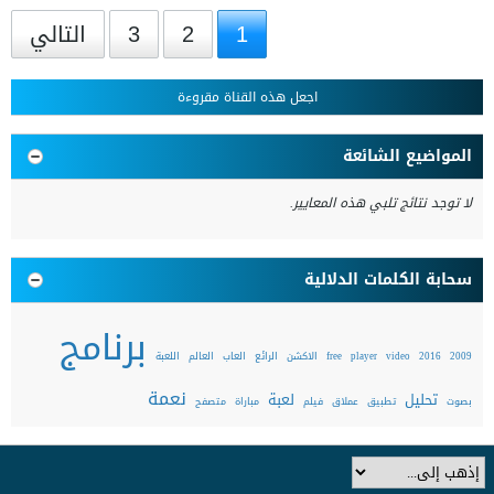
1
2
3
التالي
اجعل هذه القناة مقروءة
المواضيع الشائعة
لا توجد نتائج تلبي هذه المعايير.
سحابة الكلمات الدلالية
برنامج
2009
2016
video
player
free
الاكشن
الرائع
العاب
العالم
اللعبة
نعمة
تحليل
لعبة
بصوت
تطبيق
عملاق
فيلم
مباراة
متصفح