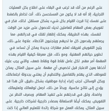
على الرغم من أنك قد ترغب في البقاء على اطلاع بكل العمليات
التجارية، إلا أنه قد لا يكون من المستحسن ذلك. أنت تخاطر بالضغط
على نفسك إذا قررت القيام بكل شيء بشكل مستقل. لذلك، فكر في
تفويض بعض المهام للعاملين لديك للحصول على مزيد من الوقت
لنفسك. بهذه الطريقة، يمكنك إظهار ثقتك في قدراتهم، مما
يجعلهم يقدمون كل ما لديهم ويتجنبون الأخطاء. علاوة على ذلك،
يتيح التفويض لفريقك تعلم مهارات جديدة يمكن أن تساعد في
تطوير حياتهم المهنية. ومع ذلك، فإن معرفة كيفية القيام بهذه
المهمة أمر مهم. لكل عامل نقاط قوة ونقاط ضعف، والتي يجب عليك
أخذها بعين الاعتبار قبل تخصيص أي مهمة. على سبيل المثال، يمكن
للموظف الذي يهتم بالتفاصيل والتنظيم أن يعتني بجدولة اجتماعاتك.
وبكل الوسائل، تجنب إغراء إدارة موظفيك بشكل دقيق، لأن هذا قد
يؤدي إلى نتائج عكسية. وبدلاً من ذلك، اجعل توقعاتك وتعليماتك
واضحة، وثق في قدرتهم على تنفيذ المهام. وبصرف النظر عن
التفويض، يمكنك أيضًا الاستعانة بمصادر خارجية لشركات خارجية. على
سبيل المثال، يمكنك العمل مع شركة رائدة للتعليم العالي إذا كنت