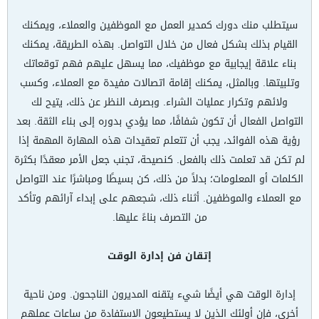
سيتطلب منك دورك كمدير العمل مع الموظفين والعملاء، ويمكنك
القيام بذلك بشكل فعال من خلال التواصل. بهذه الطريقة، يمكنك
بناء علاقة إيجابية مع موظفيك، مما يسهل عليهم فهم توقعاتك
وتلبيتها. وبالمثل، يمكنك إقامة اتصالات مفيدة مع العملاء، وكسب
ولائهم وتكرار عمليات الشراء. وبصرف النظر عن ذلك، يتيح لك
التواصل الفعال أن تكون شفافًا، مما يؤدي بدوره إلى بناء الثقة. بعد
رؤية هذه الفوائد، يجب أن تتعلم تعقيدات هذه المهارة المهمة إذا
لم تكن قد تعلمت ذلك بالفعل. كنصيحة، تجنب جعل الأمر معقدًا بكثرة
الكلمات أو المعلومات؛ بدلاً من ذلك، كن بسيطًا ومباشرًا عند التواصل
مع العملاء والموظفين. أثناء ذلك، شجعهم على إبداء آرائهم وتأكد
من التصرف بناءً عليها.
إتقان فن إدارة الوقت
إدارة الوقت هي أيضًا شيء يتقنه المديرون الناجحون. ومن ناحية
أخرى، فإن أولئك الذين لا يستطيعون الاستفادة من ساعات عملهم