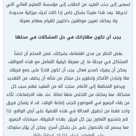
تسعى إلى جذب المزيد من الطلاب إلى مؤسسة التعليم العالي التي
تديرها. يعد هذا مفيدًا بشكل خاص إذا كانت لديك ميزانية محدودة
ولا يمكنك تعيين موظفين داخليين للقيام بمهام معينة.
يجب أن تكون مهاراتك في حل المشكلات في محلها
بغض النظر عن مدى اهتمامك بشركتك، فمن المحتم أن تنشأ
المشاكل في مرحلة ما. إن معرفة كيفية التعامل مع هذه المواقف
يمكن أن يميزك كمدير فعال. يجب أن تكون قادرًا على جمع فريقك
معًا وتبادل الأفكار وتطوير حل مبتكر من شأنه أن يخفف من التهديد
ويدفع المنظمة إلى الأمام. ستجد أنه من المفيد فهم سبب كل
مشكلة، مما يمكنك من التخلص منها تمامًا. عند عقد الاجتماعات، تأكد
من بقاء الجميع في الموضوع لتجنب إضاعة الوقت. قد لا يتمكن فريق
واحد فقط من تحقيق العدالة في هذه القضية على أرض الواقع، لذا
قم بتشجيع التعاون بين كل فريق. بهذه الطريقة، سيشارك الجميع،
مما يسمح لك بالحصول على حل بشكل أسرع. يمكن أن يؤثر سلوكك
على العاملين لديك، لذا كن إيجابيًا دائمًا.​