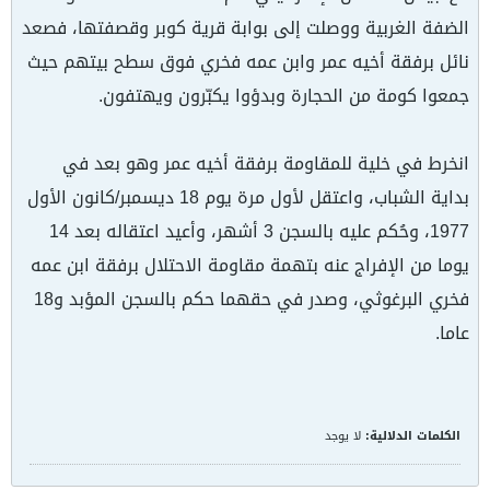
الضفة الغربية ووصلت إلى بوابة قرية كوبر وقصفتها، فصعد
نائل برفقة أخيه عمر وابن عمه فخري فوق سطح بيتهم حيث
جمعوا كومة من الحجارة وبدؤوا يكبّرون ويهتفون.
انخرط في خلية للمقاومة برفقة أخيه عمر وهو بعد في
بداية الشباب، واعتقل لأول مرة يوم 18 ديسمبر/كانون الأول
1977، وحُكم عليه بالسجن 3 أشهر، وأعيد اعتقاله بعد 14
يوما من الإفراج عنه بتهمة مقاومة الاحتلال برفقة ابن عمه
فخري البرغوثي، وصدر في حقهما حكم بالسجن المؤبد و18
عاما.
الكلمات الدلالية:
لا يوجد