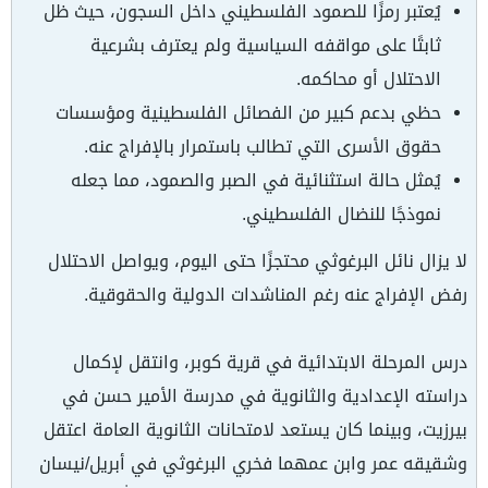
يُعتبر رمزًا للصمود الفلسطيني داخل السجون، حيث ظل
ثابتًا على مواقفه السياسية ولم يعترف بشرعية
الاحتلال أو محاكمه.
حظي بدعم كبير من الفصائل الفلسطينية ومؤسسات
حقوق الأسرى التي تطالب باستمرار بالإفراج عنه.
يُمثل حالة استثنائية في الصبر والصمود، مما جعله
نموذجًا للنضال الفلسطيني.
لا يزال نائل البرغوثي محتجزًا حتى اليوم، ويواصل الاحتلال
رفض الإفراج عنه رغم المناشدات الدولية والحقوقية.
درس المرحلة الابتدائية في قرية كوبر، وانتقل لإكمال
دراسته الإعدادية والثانوية في مدرسة الأمير حسن في
بيرزيت، وبينما كان يستعد لامتحانات الثانوية العامة اعتقل
وشقيقه عمر وابن عمهما فخري البرغوثي في أبريل/نيسان