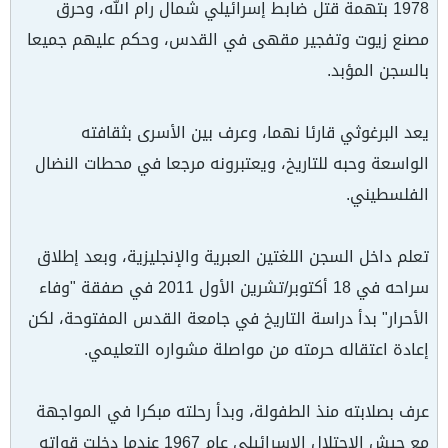
1978 بتهمة قتل ضابط إسرائيلي شمال رام الله، وحرق
مصنع زيوت وتفجير مقهى في القدس، وحكم عليهم جميعا
بالسجن المؤبد.
يعد البرغوثي قارئا نهما، وعرف بين الأسرى بثقافته
الواسعة وحبه للتاريخ، ويعتبرونه مرجعا في محطات النضال
الفلسطيني.
تعلم داخل السجن اللغتين العبرية والإنجليزية، وبعد إطلاق
سراحه في 18 أكتوبر/تشرين الأول 2011 في صفقة "وفاء
الأحرار" بدأ دراسة التاريخ في جامعة القدس المفتوحة، لكن
إعادة اعتقاله حرمته من مواصلة مشواره التعليمي.
عرف بصلابته منذ الطفولة، وبدأ رحلته مبكرا في المواجهة
مع جيش الاحتلال الإسرائيلي عام 1967 عندما دخلت قواته