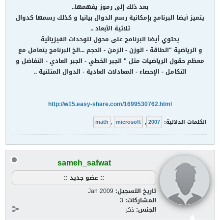
بعد ذلك إلى رموز يفهمها..
يتميز أيضا البرنامج بإمكانية رسم الدوال بيانيا و كذلك رسمها كدوال
ثلاثية الأبعاد ..
يحتوي أيضا البرنامج على محول للوحدات الفيزيائية
و الرياضية "الطاقة - الوزن - الزمن - الحجم ...الخ البرنامج يتعامل مع
معظم حقول الرياضيات مثل " الجبر الخطي - الجبر العادي - التفاضل و
التكامل - الإحصاء - المعادلات العادية - الدوال المثلثية ..
http://w15.easy-share.com/1699530762.html
الكلمات الدلالية:
2007
,
microsoft
,
math
sameh_safwat
:: عضو جديد ::
تاريخ التسجيل:
Jan 2009
المشاركات:
3
الجنس:
ذكر