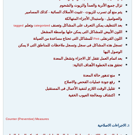
تزال جميع الأتربة والصدأ والزيوت والشحوم
يتم منع أى تسرب للزيوت - تثبيت الأسلاك السائبة - كذلك المسامير
والصواميل - واستبدال الأجزاء المتهالكة
بعد التنظيف يمكن التعرف على المشاكل وتصنف
وتعلم
tagged
categorized
اللون الأبيض للمشاكل التى يمكن حلها بواسطة المشغل
اللون القرنفلى
للمشاكل التى تحتاج مساعدة من الصيانة
Pink
تسجل هذه المشاكل فى سجل وتسجل ملاحظات للمناطق التى لا يمكن
الوصول اليها
بعد اتمام العمل تقفل كل الاجزاء وتشغل المعدة
تحقق هذه الخطوة الأهداف التالية:
منع تدهور حالة المعدة
رفع جودة عمليات الفحص والاصلاح
تقليل الوقت اللازم لتنفيذ الأعمال فى المستقبل
اكتشاف ومعالجة العيوب الخفية
Counter
(Preventive) Measures
. الاجراءات الاصلاحية
3