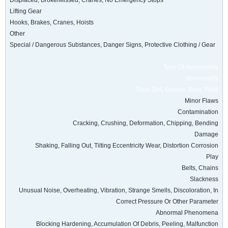
Displaced, Broke/Missed, Cranes, No Emergency Stops
Lifting Gear
Hooks, Brakes, Cranes, Hoists
Other
Special / Dangerous Substances, Danger Signs, Protective Clothing / Gear
Type Of Abnormality
Abnormality
Dust, Dirt, Grease, Rust, Paint
Minor Flaws
Contamination
Cracking, Crushing, Deformation, Chipping, Bending
Damage
Shaking, Falling Out, Tilting Eccentricity Wear, Distortion Corrosion
Play
Belts, Chains
Slackness
Unusual Noise, Overheating, Vibration, Strange Smells, Discoloration, In
Correct Pressure Or Other Parameter
Abnormal Phenomena
Blocking Hardening, Accumulation Of Debris, Peeling, Malfunction