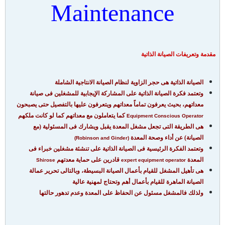
Maintenance
مقدمة وتعريفات الصيانة الذاتية
الصيانة الذاتية هى حجر الزاوية لنظام الصيانة الانتاجية الشاملة
و
تعتمد فكرة الصيانة الذاتية على المشاركة الإيجابية للمشغلين فى صيانة
معداتهم،
بحيث يعرفون تماماً معداتهم ويتعرفون عليها بالتفصيل حتى يصبحون
كما يتعاملون مع معداتهم كما لو كانت ملكهم
Equipment Conscious Operator
هى الطريقة التى تجعل مشغل المعدة يقبل ويشارك فى المسئولية
(مع
الصيانة) عن أداء وصحة المعدة
(Robinson and Ginder)
وتعتمد الفكرة الرئيسية فى الصيانة الذاتية على تنشئة مشغلين خبراء فى
المعدة
قادرين على حماية معدتهم
Shirose
expert equipment operator
هى تأهيل المشغل للقيام بأعمال الصيانة البسيطة، وبالتالى تحرير عمالة
الصيانة الماهرة للقيام بأعمال أهم وتحتاج لمهنية عالية
ولذلك فالمشغل مسئول عن الحفاظ على المعدة وعدم تدهور حالتها