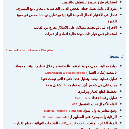
استخدام طرق جديدة للتنظيف والتزييت
يقوم كل عامل بعمل خطة الفحص الذاتى الخاصة به بالتعاون مع المشرف
تدخل فى الاعتبار أعمال الصيانة الوقائية مع تقليل نوبات الفحص فى ضوء
الخبرة
الاجزاء التى لم تحدث مشاكل على الاطلاق تحرج من القائمة
استخدام قطع غيار ذات جودة عالية لتفادى أى ثغرات
Standardization
- Process
Discipline
. التنميط
7
زيادة فعالية العمل، جودة المنتج، والسلامة من خلال تنظيم البيئة المحيطة
بالمعدة (مكان العمل)
Organization
&
Housekeeping
تقليل عملية البحث وتقليل عدد الأشياء التى نبحث عنها
يجب على كل شخص أن يتبع تعليمات التشغيل بدقة
تخطيط قطع العيار وتوفيرها
تقليل وقت الإعداد
Setup
Time
الغاء الأعمال تحت التشغيل
WIP
وضع معايير تداول المواد
Material
Handling
Standards
الرقابة والسيطرة على المعايير ل:
Control
Standards
المواد الخام - المنتجات تحت
- المنتجات النهائية - قطع الغيار -
التشغيلWIP