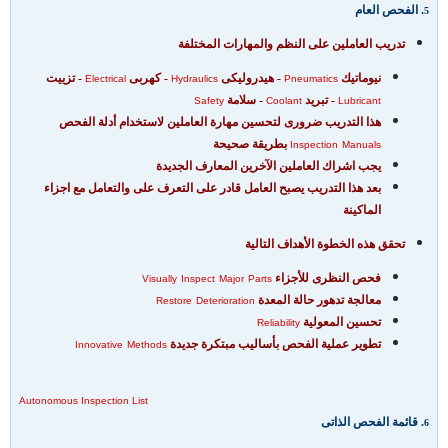
.
ا
لفحص العام
5
تدريب العاملين على النظم والمهارات المختلفة
نيوماتيك
- هيدروليكى
- كهربى
- تزييت
Electrical
Hydraulics
Pneumatics
- تبريد
- سلامة
Safety
Coolant
Lubricant
هذا التدريب ضرورى لتحسين مهارة العاملين لاستخدام أدلة الفحص
بطريقة صحيحة
Inspection
Manuals
يجب اشراك العاملين الآخرين المعارف الجديدة
بعد هذا التدريب يصبح العامل قادر على التعرف على والتعامل مع اجزاء
الماكينة
تحقق هذه الخطوة الأهداف التالية
فحص النظرى للأجزاء
Visually
Inspect
Major
Parts
معالجة تدهور حالة المعدة
Restore
Deterioration
تحسين المعولية
Reliability
تطوير عملية الفحص بأساليب مبتكرة جديدة
Innovative
Methods
Autonomous Inspection List
. قائمة
الفحص الذاتى
6