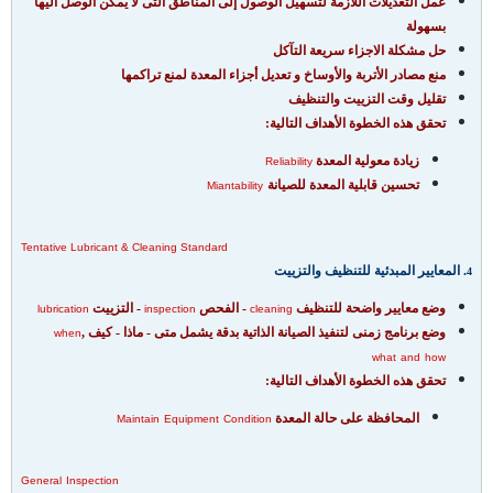
عمل التعديلات اللازمة لتسهيل الوصول إلى المناطق التى لا يمكن الوصل اليها
بسهولة
حل مشكلة الاجزاء سريعة التآكل
منع مصادر الأتربة والأوساخ و تعديل أجزاء المعدة لمنع تراكمها
تقليل وقت التزييت والتنظيف
تحقق هذه الخطوة الأهداف التالية:
زيادة معولية المعدة
Reliability
تحسين قابلية المعدة للصيانة
Miantability
Tentative Lubricant & Cleaning Standard
. المعايير المبدئية للتنظيف والتزييت
4
وضع معايير واضحة للتنظيف
- الفحص
- التزييت
lubrication
inspection
cleaning
وضع برنامج زمنى لتنفيذ الصيانة الذاتية بدقة يشمل متى - ماذا - كيف
,
when
what
and
how
تحقق هذه الخطوة الأهداف التالية:
المحافظة على حالة المعدة
Maintain
Equipment
Condition
General
Inspection