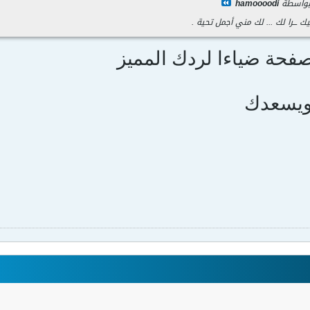
 بواسطة
hamoooodi
ك ـــرا لك ... لك مني أجمل تحية .
صفحة ضياءا لردك المميز
 ويسعدك