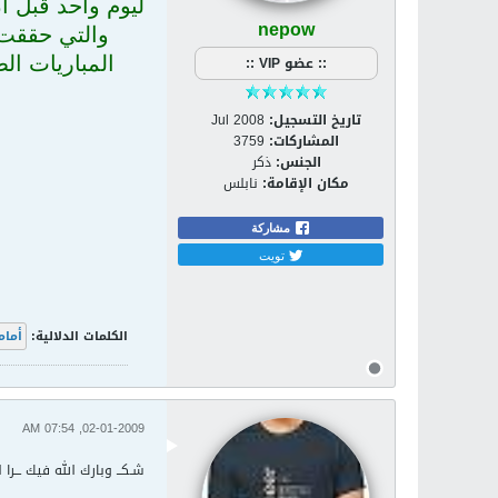
ليوم واحد قبل أ
nepow
والتي حققت 
:: عضو VIP ::
المباريات ال
تاريخ التسجيل:
Jul 2008
المشاركات:
3759
الجنس:
ذكر
مكان الإقامة:
نابلس
مشاركة
تويت
الكلمات الدلالية:
أمام
02-01-2009, 07:54 AM
شـكــ وبارك الله فيك ـــرا