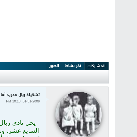
آخر نشاط
الصور
المشاركات
تشكيلة ريال مدريد أمام
01-31-2009, 10:13 PM
يحل نادي ريال
السابع عشر، وس