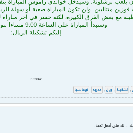
ن يلعب برشلونة. وسيدخل خواندي راموس المباراة بنفس
فوزين متتاليين. ولن تكون المباراة صعبة أو سهلة للر
طيبة مع بعض الفرق الكبيرة، لكنه خسر في آخر مباراة له
وستبدأ المباراة على الساعة 9.00 مساءا بتوقيت غرينيتش.
إليكم تشكيلة الريال:
nepow
,
تشكيلة
,
ريال
,
مدريد
,
نومانسيا
 لك ... لك مني أجمل تحية .