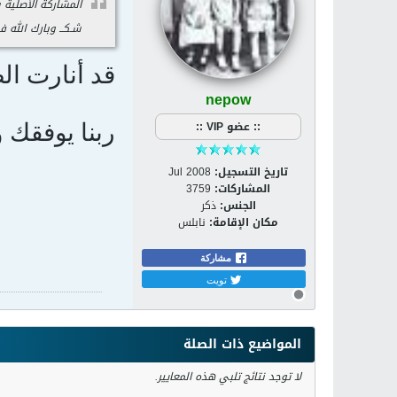
المشاركة الأصلية
شـكــ وبارك الله في
قد أنارت ال
nepow
:: عضو VIP ::
ربنا يوفقك
تاريخ التسجيل:
Jul 2008
المشاركات:
3759
الجنس:
ذكر
مكان الإقامة:
نابلس
مشاركة
تويت
المواضيع ذات الصلة
لا توجد نتائج تلبي هذه المعايير.