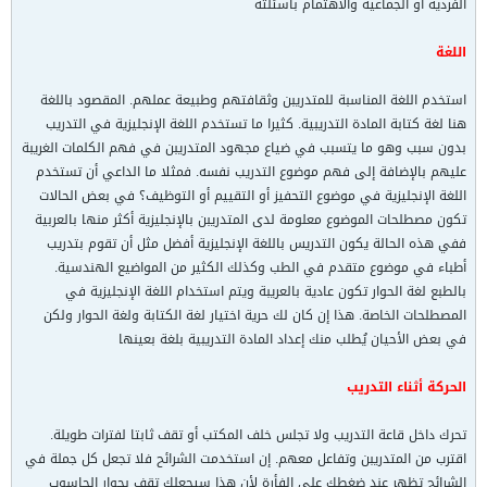
الفردية أو الجماعية والاهتمام بأسئلته
اللغة
استخدم اللغة المناسبة للمتدريبن وثقافتهم وطبيعة عملهم. المقصود باللغة
هنا لغة كتابة المادة التدريبية. كثيرا ما تستخدم اللغة الإنجليزية في التدريب
بدون سبب وهو ما يتسبب في ضياع مجهود المتدريبن في فهم الكلمات الغريبة
عليهم بالإضافة إلى فهم موضوع التدريب نفسه. فمثلا ما الداعي أن تستخدم
اللغة الإنجليزية في موضوع التحفيز أو التقييم أو التوظيف؟ في بعض الحالات
تكون مصطلحات الموضوع معلومة لدى المتدريبن بالإنجليزية أكثر منها بالعربية
ففي هذه الحالة يكون التدريس باللغة الإنجليزية أفضل مثل أن تقوم بتدريب
أطباء في موضوع متقدم في الطب وكذلك الكثير من المواضيع الهندسية.
بالطبع لغة الحوار تكون عادية بالعريبة ويتم استخدام اللغة الإنجليزية في
المصطلحات الخاصة. هذا إن كان لك حرية اختيار لغة الكتابة ولغة الحوار ولكن
في بعض الأحيان يُطلب منك إعداد المادة التدريبية بلغة بعينها
الحركة أثناء التدريب
تحرك داخل قاعة التدريب ولا تجلس خلف المكتب أو تقف ثابتا لفترات طويلة.
اقترب من المتدريبن وتفاعل معهم. إن استخدمت الشرائح فلا تجعل كل جملة في
الشرائح تظهر عند ضغطك على الفأرة لأن هذا سيجعلك تقف بجوار الحاسوب