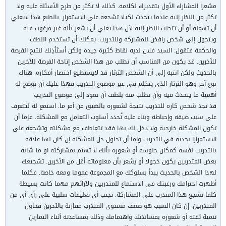
مشعرا المشارك الأول بتقديرك لكلامه. كذلك لا تكثر من طرح الأسئلة عليه ولا
تكثر من النظر إليه عندما يتحدث لكيلا تشجعه على الاستمرار. بالطبع هذا لايعني
أن تهمله أو أن تتجنب النظر إليه لأن هذا يعني أن يشعر بأنه غير مرغوب فيه
ويتحول إلى شخص رافض للمشاركة وللتدريب. يمكنك أن تستخدم اللطف
والحكمة فتقول: السيد فلان لديه نقاط كثيرة جيدة ولكن أستَأذِنك لنتيح الفرصة
للآخرين. قد يكون من المناسب أن تطلب من هذا الشخص إتاحة الفرصة للآخرين
بالحديث ولكن انتبه إلى أن الشخص الثرثار قد لايستطيع اختصار أفكاره. هناك
نوع آخر وهو الثرثار الذي يتكلم في غير موضوع التدريب فهذا عليك أن توضح له
أهمية ما يتحدث فيه وأن تطلب منه بلطف أن تعود إلى موضوع التدريب
قد تجد شخص كاره للتدريب نتيجة لشعوره بالضيق من أمر ما. استمع له لتتعرف
على سبب ضيقه وإحباطه وبناء عليه تُحدد أسلوب التعامل مع المشكلة. فإما أن
تكون المشكلة خارجية ولا دخل لك بها فقد تتعاطف مع مشكلته وتشجعه على
الاستمرارا بجدية في التدريب وإما أن تحاول حل المشكلة إن كان لها علاقة
بالتدريب نفسه كمكان جلوسه أو شعوره بأنك لا تهتم بمشاركته او ما شابه
بعض المتدربين يكون خجولا أو يشعر بأن معلوماته أقل من الآخرين. تشجيعك
لهذا الشخص بالحديث يبدأ بسلوكك مع المجموعة عموما ومعه خاصة. فكلما
أظهرت احترامك ورغبتك في الاستماع للمتدربين ولآرائهم مهما كانت بسيطة
كلما تشجع هذا المتدرب على المشاركة. تجنب أي تعليقات سلبية على رأي أي من
المتدربين. إن كان السبب هو ضعف مستوى المتدرب مقارنة بالآخرين فحاول
تنمية ثقته أو شعوره بمساندتك واهتمامك وذلك بمساعدته أثناء التمارين