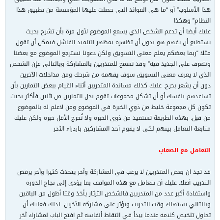
هذا الأسلوب” أو “ما هي الفوائد التي حصلت عليها المؤسسة من تطبيق هذا
النظام” وهكذا
عليك أيضا أن تدعم الشخص الذي يسمع الموضوع لأول مرة بأن تشرح بحيث
يستطيع أن يفهم هو بدون أن تظهره بمظهر التلميذ الفاشل فيمكن أن تقول
مثلا “ربما بعضكم يعلم معنى التسويق ولكن دعونا نسترجع الموضوع مع بعضنا
ونتعرف على الجديد فيه” وقد تسمح للمتدربين بالمشاركة وبالتالي فإن الشخص
الذي لا يعرف معنى التسويق سوف يفهمه من شرحك ومن مداخلات الآخرين
دون أن يشعر بحرج. عليك كذلك مساندة المتدريبن أثناء القيام ببعض التمارين بأن
تساعدهم بنفسك أو أن تشكل مجموعات تقوم بحل التمارين من اثنين فأكثر بحيث
تكون كل مجموعة خليط من ذوي الخبرة في الموضوع ومن لاعلم له بالموضوع
من قبل. بهذه الطريقة تستفيد من ذوي الخبرة ولا تُحرج الأقل خبرة ولكن عليك
متابعة التعامل بينهم لكي لا يقوم أحد المشاركين بازدراء الآخر
التعامل مع الصعاب
قد تجد ان بعض المتدربين لا يرغب في المشاركة وآخر يتحدث كثيرا وآخر يرفض
التدريب أصلا. عليك أن تتعامل مع هذه المواقف بما يؤدي إلى نجاح الدورة
واستفادة أكبر عدد من المتدربين.فالشخص الثرثار يأخذ وقتا أطول من الباقين
وبالتالي يستهلك وقت التدريب ويؤثر على مشاركة الآخرين. لذلك فعليك أن
تحاول تلخيص كلامه عندما يبدأ في التقاط أنفاسه ثم افتح الباب لمشارك آخر