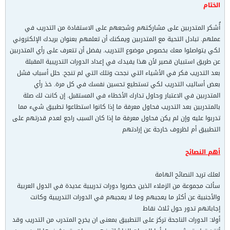
الختام
أُشكر المتدربين على مشاركتهم وشجعهم على الاستفادة من التدريب في
عملهم. تبادل التحية مع المتدربين ويمكنك أن تعلمهم بعنوان بريدك الإلكتروني
لكي يتواصلوا معك بخصوص موضوع التدريب. يفضل أن تتعرف على رأي المتدربين
عن طريق استبيان قصير لأن هذا يفيدك في إعداد الدورات التدريبية المقبلة
بعد التدريب فكر في الأشياء التي نجحت وتلك التي لم تنجح. حلل أسباب فشل
بعض أساليب التدريب لكي تستطيع تحسين نفسك في كل مرة. خذ رأي
المتدربين في الاعتبار وحاول تدارك الأخطاء في المستقبل. إن كانت لك صلة
بالمتدربين بعد التدريب فحاول معرفة ما إذا كانوا استطاعوا تطبيق شيء مما
تدربوا عليه وإن لم يكن فحاول معرفة ما إذا كان السبب راجع لعدم قدرتهم على
التطبيق أم لظروف خارجة عن إرادتهم
أهم النصائح
لعلك تريد النصائح الهامة
سألت مجموعة من الزملاء الذين حضروا دورات تدريبية عديدة في الدول العربية
والأجنبية عن أكثر ما يعجبهم وما لا يعجبهم في الدورات التدريبية وكانت
إجاباتهم تدور حول ثلاث نقاط
أولا: الدورات الناجحة تركز على التطبيق بمعنى ان يخرج المتدرب من التدريب وقد