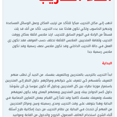
اذهب إلى مكان التدريب مبكرا للتأكد من ترتيب المكان وعمل الوسائل المساعدة
وتجهيز الحاسوب ولكي تكون هادئا عند بدء التدريب. تأكد من أنك قد نِلت
قسطاً من الراحة في اليوم السابق للتدريب. ارتد ملابس لائقة بمكان ووقت
التدريب وثقافة المتدريبن. الملابس اللائقة تختلف حسب الموقف فقد تكون زي
العمل في حالة التدريب الداخلي وقد تكون ملابس نصف رسمية وقد تكون
ملابس رسمية جدا
البداية
ابدأ التدريب بالترحيب بالمتدربين وبالتعريف بنفسك. من الجيد أن تطلب منهم
التعريف بأنفسهم كي تتعرف على خبراتهم ومراكزهم. حاول النظر إلى المتدربين
باستمرار موزعا نظرك بين كل المتدربين وحاول ألا تكون عبوسا بل كن بشوشا.
حاول كسر الحواجز بينك وبين المتدريبن وبعضهم البعض وقد يكون تعريفهم
بنفسك وتعريفك بنفسك كافيا وقد تلجأ إلى القيام ببعض التمارين الجماعية في
البداية وهذا يتوقف على وقت التدريب ومدى رسميته وسِن ومراكز المتدربين
من المهم أن تتحدث في البداية عن نظام التدريب من حيث إمكانية طرح أسئلة
أثناء الشرح، استخدام الهاتف المحمول، الخروج والدخول من القاعة ومواعيد