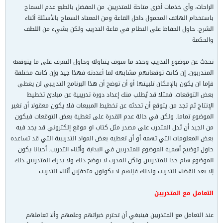
الراحات، وأي خدمات أخرى متاحة للمتدريبن. من المفضل بالطبع عدم السماح
باستخدام الهاتف المحمول داخل القاعة ومن المعتاد السماح بالأسئلة أثناء
الشرح. حاول الحفاظ على النظام في قاعة التدريب ولكن بشيء من اللطف
والحكمة
تحدث عن موضوع التدريب وحدد ما سوف يتناوله وحاول التعرف على ما يتوقعه
المتدربون. إن كانت توقعاتهم مشابهه لما أعددته فهذا جيد وإن كانت مختلفة
فإما ان يكون بالإمكان تلبيتها أو أن توضح أن هذا البرنامج التدريبي لن يغطي
بعض التوقعات. فمثلا قد يُطلب منك إعداد دورة تدريبية عن مبادئ تخطيط
الإنتاج ثم تجد من يتوقع أن تحدثه عن تخطيط المبيعات فلا يكون معقولا أن تغير
الموضوع تماما. ولكن في حالة عدم القدرة على تغطية بعض التوقعات فيكون
من الجيد أن تَدل المتدرب على مصدر مثل كتاب او موقع إلكتروني قد يجد فيه
بعض المعلومات التي تهمه أو أن تعطيه بعض المواد التدريبية التي قد تساعده
حاول توضيح أهمية الموضوع للمتدربين في البداية وأثناء التدريب. أحيانا يكون
الموضوع هام جدا للمتدربين ولكن المدرب لا يوضح ذلك ولا يدرك المتدربين ذلك
إلا بعد انقضاء التدريب ولذلك فإنهم لا يكونون متحفزين أثناء التدريب
التعامل مع المتدربين
عند التعامل مع المتدريبن فينبغي أن تحترم خبراتهم وعلمهم وألا تعاملهم