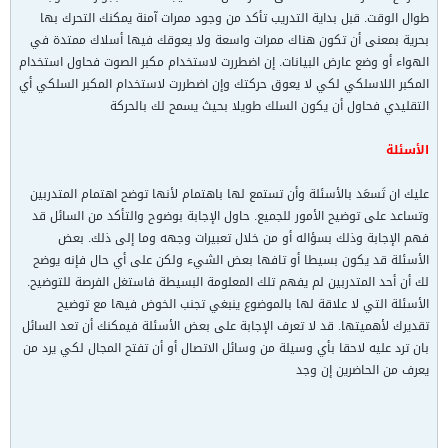
طوال الوقت. قبل بداية التدريب تأكد من وجود ممرات آمنة يمكنك التحرك بها
بحرية بمعنى أن تكون هناك ممرات واسعة ولا يعوقك فيها أسلاك ممتدة في
الهواء أو وضع عارض البيانات. إن اضطررت لاستخدام مكبر الصوت فحاول استخدام
المكبر اللاسلكي لكي لا يعوق حركتك وإن اضطررت لاستخدام المكبر السلكي أي
التقليدي فحاول أن يكون السلك طويلا بحيث يسمح لك بالحركة
الأسئلة
عليك ان تَسعَد بالأسئلة وأن تستمع لها باهتمام لأنها توضح اهتمام المتدربين
وتساعد على توضيح الأمور للجميع. حاول الإجابة بوضوح والتأكد من السائل قد
فهم الإجابة وذلك بسؤاله أو من خلال تعبيرات وجهه وما إلى ذلك. بعض
الأسئلة قد يكون بسيطا أو تافها بعض الشيء ولكن على أي حال فإنه يوضح
لك أن أحد المتدربين لم يفهم تلك المعلومة البسيطة فاستغل الفرصة للتوضيح.
الأسئلة التي لا علاقة لها بالموضوع ينبغي تجنب الخوض فيها مع توضيح
تقديرك لأهميتها. قد لا تعرف الإجابة على بعض الأسئلة فيمكنك أن تعد السائل
بان ترد عليه لاحقا بأي وسيلة من وسائل الاتصال أو أن تفتح المجال لكي يرد من
يعرف من الحاضرين إن وجد