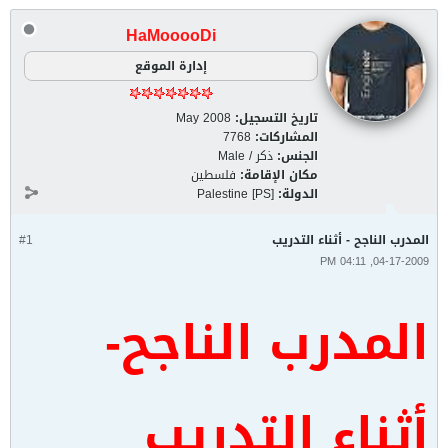
HaMooooDi
إدارة الموقع
تاريخ التسجيل:
May 2008
المشاركات:
7768
الجنس:
ذكر / Male
مكان الإقامة:
فلسطين
الدولة:
Palestine [PS]
المدرب الناجح - أثناء التدريب
#1
04-17-2009, 04:11 PM
المدرب الناجح-
أثناء التدريب