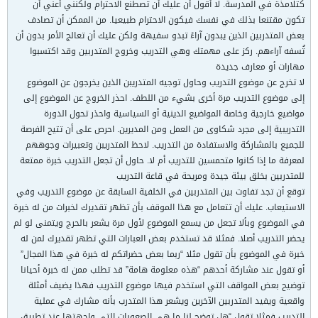
كتلامذة في المدرسة. لا أقول أن عليك أن تصطنع الاحترام ولكنني أعني أن
تكون مقتنعا بذلك في نفسك فيكون الاحترام طبيعيا. من الممكن أن تصادف
بعض المتدربين الذين يبدون آراءً تبدو سفيهة ولكن عليك أن تعالج الأمر بدون أن
تُسفه آراءهم. ركز على مهمتك وهي التدريب وخروج المتدربين وقد اكتسبوا
مهارات أو معارف جديدة
لا تخرج عن موضوع التدريب وحاول توجيه المتدريبن الذين يخرجون عن الموضوع
إلى موضوع التدريب مرة أخرى بشيء من اللطف. احذر الخروج عن الموضوع إلى
مواضيع خارجية وخاصة المواضيع الدينية أو السياسية واحذر تحول الدورة
التدريبية إلى مجرد شكاوى من العمل ومن المديرين. احرص على أن تتيح الفرصة
للجميع بالمشاركة والاستفادة من التدريب. لاحظ المتدريبن وتعبيرات وجوههم
لمعرفة ما إذا كانوا متحمسين للتدريب أم لا. حاول أن تجعل التدريب خبرة ممتعة
للمتدربين بخلق بيئة جيدة ومريحة في قاعة التدريب
توقع أن تجد تفاوت بين المتدربين في الخلفية السابقة عن موضوع التدريب وفي
الاستيعاب. عليك أن تتعامل مع هذا الموقف بأن تظهر تقديرك لخبرات من له خبرة
في الموضوع وبألا تجعل من يسمع الموضوع لأول مرة يشعر بالحرج ويتمنى لو لم
يحضر التدريب أصلا. فمثلا قد تستخدم بعض العبارات التي تظهر تقديرك لمن له
خبرة في الموضوع بأن تقول مثلا “ربما بعض حضراتكم له خبرة في هذا المجال”
أو تقول عند مشاركة أحدهم “هذه معلومة هامة” قد تطلب ممن له خبرة أحيانا
توضيح بعض المواقف التي استخدم فيها موضوع التدريب فهذا يضيف أمثلة
واقعية ويفيد المتدربين الآخرين ويشعر هذا المتدرب بأنه مشارك في عملية
التدريب فمثلا تقول “هل توضح لنا ما هي الصعوبات التي واجهتها عند تطبيق