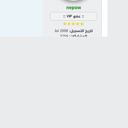
nepow
:: عضو VIP ::
تاريخ التسجيل:
Jul 2008
المشاركات:
3759
الجنس:
ذكر
مكان الإقامة:
نابلس
مشاركة
تويت