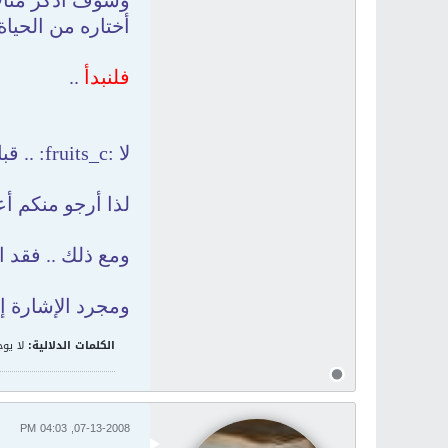
وسوف أذكر مثالا
أختاره من الحياة 
فلنبدأ
..
لا :fruits_c: .. قبل أن أبدأ .. دعوني أشر إلى أن بعض الأمثلة مقتبسة من القسم ..
لذا أرجو منكم أع
ومع ذلك .. فقد 
ومجرد الإشارة إل
الكلمات الدلالية:
لا يوج
07-13-2008, 04:03 PM