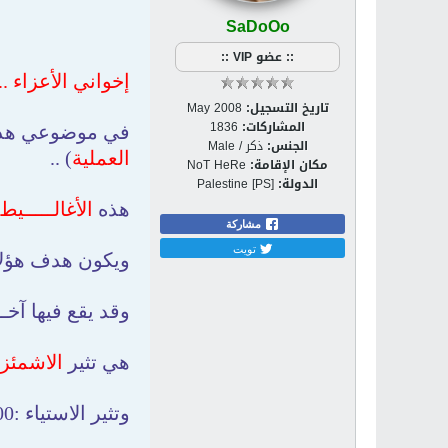
SaDoOo
:: عضو VIP ::
إخواني الأعزاء ..
تاريخ التسجيل:
May 2008
المشاركات:
1836
في موضوعي هذا 
الجنس:
ذكر / Male
العملية
) ..
مكان الإقامة:
NoT HeRe
الدولة:
Palestine [PS]
هذه
الأغالـــــيط
مشاركة
تويت
ويكون هدف هؤلا
وقد يقع فيها آخـــــــرون بحسن 
هي تثير
الاشمئزا
وتثير الاستياء :no000000: في نفس من لا يعرفها ..