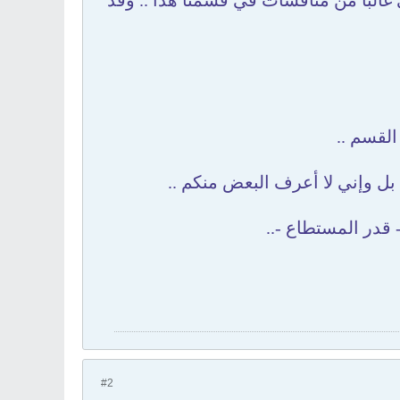
غالبا من مناقشات في قسمنا هذا .. وقد
. بل وإني لا أعرف البعض منكم ..
قدر المستطاع -..
#2