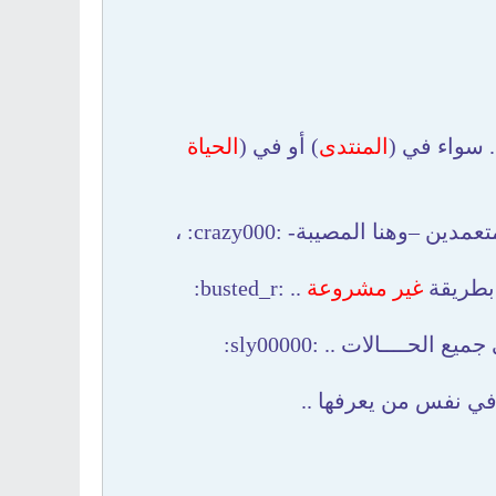
المنتدى
) أو في (
الحياة
ن –وهنا المصيبة- :crazy000: ،
بطريقة
غير مشروعة
.. :busted_r: