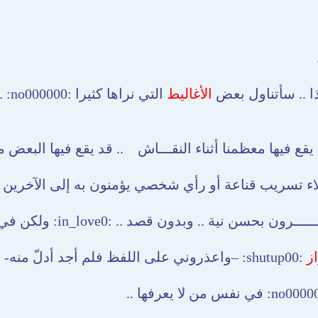
.. سأتناول بعض
الأغاليط
التي نراها كثيرا :no000000: .. سواء في (
يقع فيها معظمنا أثناء النقـــاش
.. قد يقع فيها البعض متعمدي
ء تسريب قناعة أو رأي شخصي يؤمنون به إلى الآخرين 
نية .. وبدون قصد .. :in_love0: ولكن في جميع الحــــالات .. :sly00000:
ز
:shutup00: –واعذروني على اللفظ فلم أجد أدلّ منه- في نفس من يعرفها ..