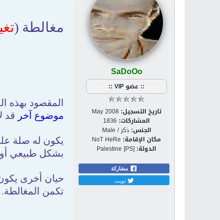
مغالطة (
تغي
SaDoOo
:: عضو VIP ::
المقصود بهذه ال
تاريخ التسجيل:
May 2008
موضوع آخر
قد لا
المشاركات:
1836
الجنس:
ذكر / Male
مكان الإقامة:
NoT HeRe
يكون له صلة على
الدولة:
Palestine [PS]
بشكل طبيعي أو د
مشاركة
حيان أخرى يكون
تويت
تكمن المغالطة.