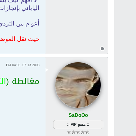
"لا أفهم كيف يست
الياباني بإنجازات
أعوام من التردي 
حيث نقل الموضوع
07-13-2008, 04:03 PM
مغالطة (
ال
SaDoOo
:: عضو VIP ::