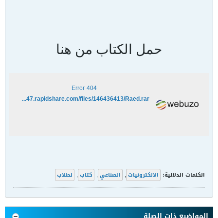
حمل الكتاب من هنا
404 Error
http://rs347.rapidshare.com/files/146436413/Raed.rar
الكلمات الدلالية:
الالكترونيات
,
الصناعي
,
كتاب
,
لطلاب
المواضيع ذات الصلة