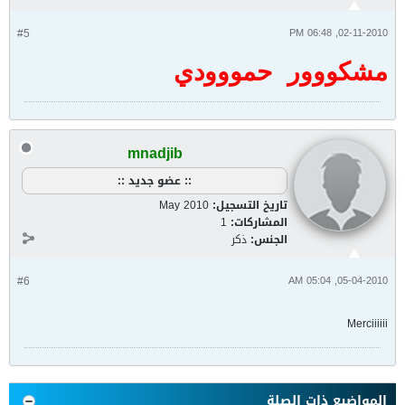
#5
02-11-2010, 06:48 PM
مشكووور حمووودي
mnadjib
:: عضو جديد ::
تاريخ التسجيل:
May 2010
المشاركات:
1
الجنس:
ذكر
#6
05-04-2010, 05:04 AM
Merciiiiii
المواضيع ذات الصلة