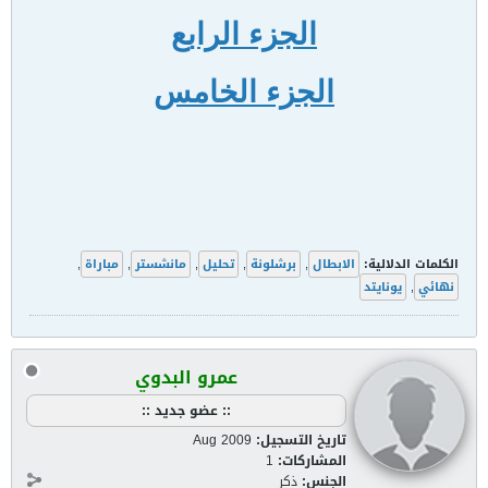
الجزء الرابع
الجزء الخامس
الكلمات الدلالية:
الابطال
,
برشلونة
,
تحليل
,
مانشستر
,
مباراة
,
نهائي
,
يونايتد
عمرو البدوي
:: عضو جديد ::
تاريخ التسجيل:
Aug 2009
المشاركات:
1
الجنس:
ذكر