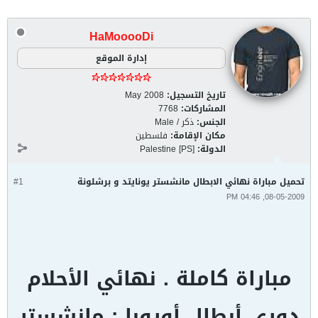
HaMooooDi
إدارة الموقع
تاريخ التسجيل:
May 2008
المشاركات:
7768
الجنس:
ذكر / Male
مكان الإقامة:
فلسطين
الدولة:
Palestine [PS]
تحميل مباراة نهائي الابطال مانشستر يونايتد و برشلونة
#1
08-05-2009, 04:46 PM
مباراة كاملة . نهائي الأحلام
دوري أبطال أوروبا : مانشستر