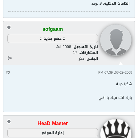
الكلمات الدلالية:
لا يوجد
sofgaam
:: عضو جديد ::
تاريخ التسجيل:
Jul 2008
المشاركات:
17
الجنس:
ذكر
#2
08-29-2008, 07:39 PM
شكرا جزيلا
بارك الله فيك يا اخي
HeaD Master
إدارة الموقع