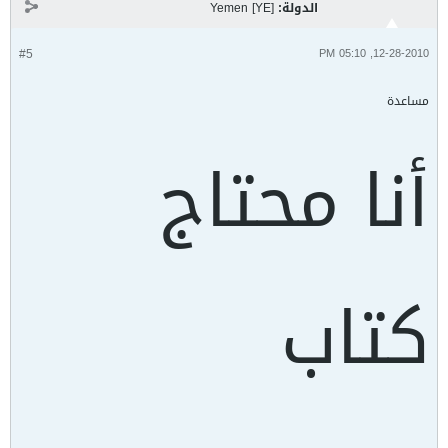
الدولة:
Yemen [YE]
#5
12-28-2010, 05:10 PM
مساعدة
أنا محتاج
كتاب