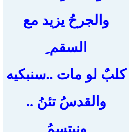
والجرحُ يزيد مع
السقم ِ
كلبٌ لو مات ..سنبكيه
والقدسُ تئنُ ..
ونبتسمُ