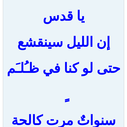
يا قدس
إن الليل سينقشع
حتى لو كنا في ظـُلـَم
سنواتٌ مرت كالحة