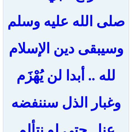
صلى الله عليه وسلم
وسيبقى دين الإسلام
لله .. أبدا لن يُهْزَم
وغبار الذل سننفضه
عنا.. حتى لو نتألم