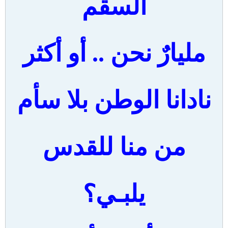
السقم
مليارٌ نحن .. أو أكثر
نادانا الوطن بلا سأم
من منا للقدس
يلبـي؟