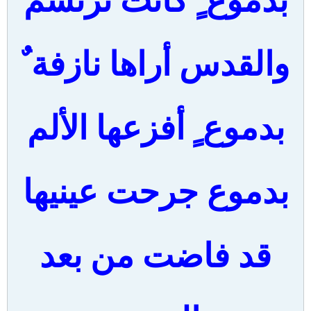
بدموع ٍ كانت ترتسمُ
والقدس أراها نازفة ٌ
بدموع ٍ أفزعها الألم
بدموع جرحت عينيها
قد فاضت من بعد