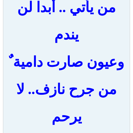
من يأتي .. أبدا لن
يندم
وعيون صارت دامية ٌ
من جرح نازف.. لا
يرحم