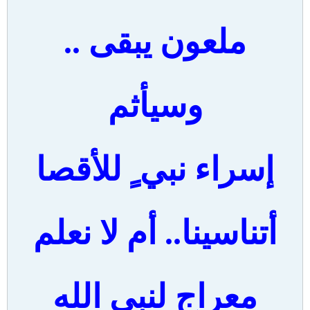
ملعون يبقى ..
وسيأثم
إسراء نبي ٍ للأقصا
أتناسينا.. أم لا نعلم
معراج لنبي الله