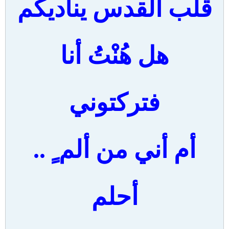
قلب القدس يناديكم
هل هُنْتُ أنا
فتركتوني
أم أني من ألم ٍ ..
أحلم