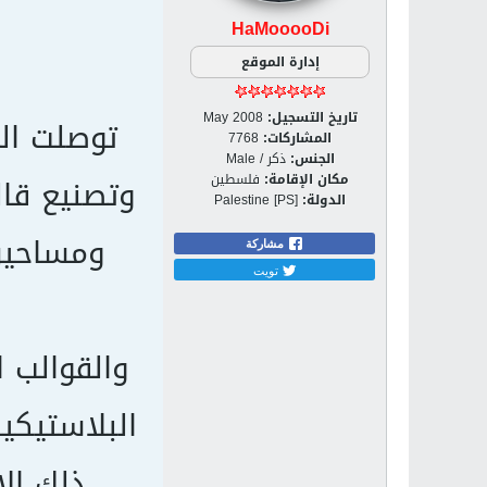
HaMooooDi
إدارة الموقع
تاريخ التسجيل:
May 2008
توصلت ال
المشاركات:
7768
الجنس:
ذكر / Male
وتصنيع قال
مكان الإقامة:
فلسطين
الدولة:
Palestine [PS]
ومساحيق 
مشاركة
تويت
والقوالب ا
البلاستيكي
ذلك الا