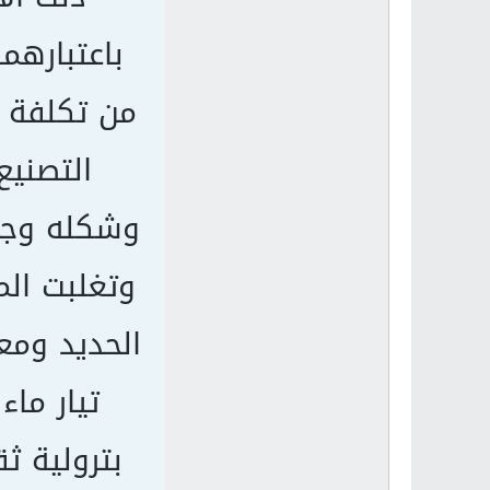
باعتبارهم
من تكلفة ت
التصنيع
وشكله وجود
وتغلبت ال
تيار ما
بترولية ث