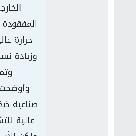
الخارج
المفقودة أ
حرارة عا
وزيادة نسب
وتم 
وأوضحت 
صناعية ضخ
عالية للت