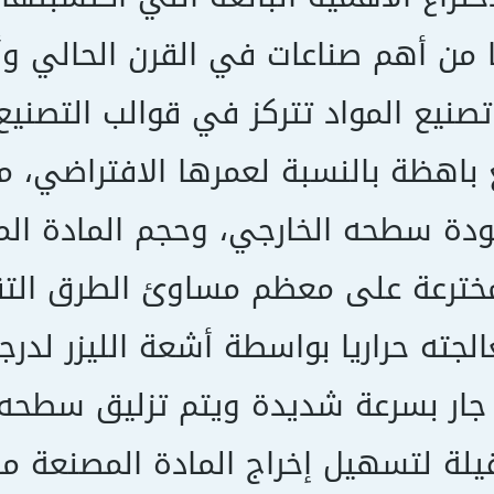
ا من أهم صناعات في القرن الحالي وأحد
صنيع المواد تتركز في قوالب التصنيع
 باهظة بالنسبة لعمرها الافتراضي، م
ة سطحه الخارجي، وحجم المادة المفق
مخترعة على معظم مساوئ الطرق التقل
ء جار بسرعة شديدة ويتم تزليق سطحه 
قيلة لتسهيل إخراج المادة المصنعة