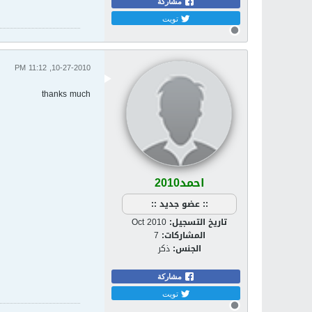
مشاركة
تويت
10-27-2010, 11:12 PM
thanks much
احمد2010
:: عضو جديد ::
تاريخ التسجيل:
Oct 2010
المشاركات:
7
الجنس:
ذكر
مشاركة
تويت