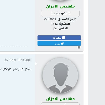
مهندس الاحزان
:: عضو جديد ::
تاريخ التسجيل:
Oct 2009
المشاركات:
33
الجنس:
ذكر
مشاركة
تويت
10-18-2010, 12:09 AM
شكرا كتير علي جودكم الج
مهندس الاحزان