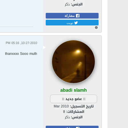
الجنس:
ذكر
مشاركة
تويت
10-27-2010, 05:16 PM
thanxxxx Sooo muth
abadi slamh
:: عضو جديد ::
تاريخ التسجيل:
Mar 2010
المشاركات:
8
الجنس:
ذكر