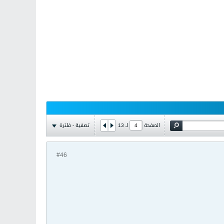
تصفية - فلترة
الصفحة
لـ
13
#46