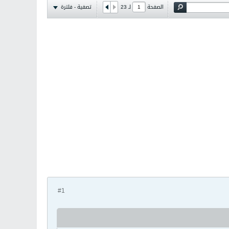
تصفية - فلترة
الصفحة
لـ
23
#1