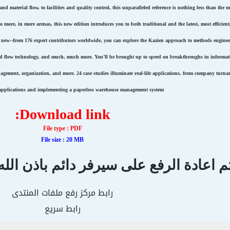
d material flow, to facilities and quality control, this unparalleled reference is nothing less than the
o more, in more arenas, this new edition introduces you to both traditional and the latest, most efficient
y new--from 176 expert contributors worldwide, you can explore the Kazien approach to methods enginee
mand flow technology, and much, much more. You’ll be brought up to speed on breakthroughs in informat
nagement, organization, and more. 24 case studies illuminate real-life applications, from company turn
applications and implementing a paperless warehouse management system.
Download link:
File type : PDF
File size : 20 MB
م اعادة الرفع على سيرفر دائم باذن الله بتاريخ 17
رابط مركز رفع ملفات المنتدى
رابط سريع