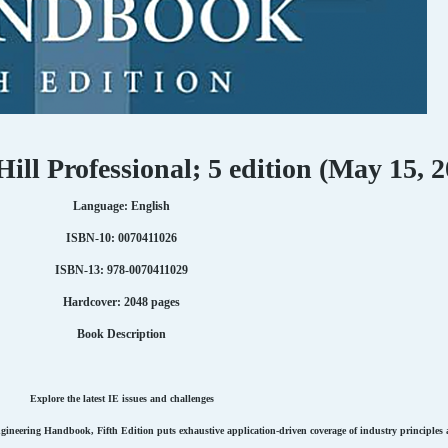
ll Professional; 5 edition (May 15, 2
Language: English
ISBN-10: 0070411026
ISBN-13: 978-0070411029
Hardcover: 2048 pages
Book Description
Explore the latest IE issues and challenges
ineering Handbook, Fifth Edition puts exhaustive application-driven coverage of industry principles a