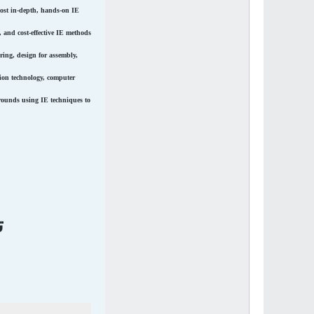
 most in-depth, hands-on IE
, and cost-effective IE methods
ring, design for assembly,
ion technology, computer
arounds using IE techniques to
ت