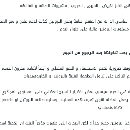
ي الخبز الابيض , المربى , الحبوب , مشروبات الطاقة و الفاكهة .
اساسي الا انه من المهم اضافة بعض البروتين كذلك لدعم علاج و نمو العض
مستويات البروتين عالية على طول اليوم .
 يجب تناولها بعد الرجوع من الجيم
نها ضرورية لدعم الاستشفاء و النمو العضلي و أيضاً لأعادة مخزون الجسم 
لتركيز على تناول الاطعمة الغنية بالبروتين و الكاربوهيدرات.
قاومة في الجيم سيسبب بعض الاضرار للنسيج العضلي على المستوى المجهري 
ان يتوفر الغذاء المناسب للجسم لكي يعالج هذه الاضرار و يجعل العضلة اقوى
synthesis MPS .
ذ البروتين مهم جداً و لكن الابحاث التي ظهرت مؤخراً اثبتت ان الكمية اهم 