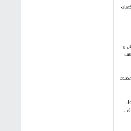
كميات
رش و
اقة
عضلات
ول
ق ,