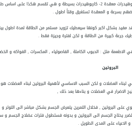
و على العموم , تقسم الكاربوهيدرات الى نوعياً :1-كاربوهيدرات معقدة 2- كاربوهيدرات بسيطة و هي تقسم هكذا على اسا
م بسرعة و المعقدة تستغرق وقتاً اطول .
معقد مفيد بشكل اكبر كونها سيعطيك تزويد مستمر من الطاقة لمدة اطول بين
يك جرعة كبيرة من الطاقة و لكن لفترة وجيزة فقط .
 الاطعمة مثل : الحبوب الكاملة , الفاصولياء , المكسرات , الفواكه و الخض
البروتين
ي لبناء العضلات و لكن السبب الاساسي لأهمية البروتين لبناء العضلات هو 
الاضرار في العضلات و بناءها بعد ذلك ,
وي على البروتين , فخلال التمرين يتعرض الجسم بشكل مباشر الى التوتر و 
الضرر يحتاج الجسم الى البروتين و بدونه فستطول فترات عضلاج الجسم و س
 و الاعياء على المدى الطويل .