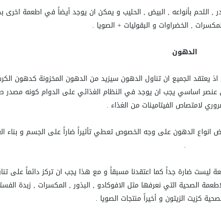
 اللحم بأنواعه , البيض , الحليب و يمكن ان يوجد أيضاً في اطعمة اخرى ب
لمكسرات , الخضراوات و البقوليات + الصويا .
الدهون
, اذ يعتقد الجميع ان تناول الدهون سيزيد من الدهون المخزونة كدهون الك
ي عنصر اساسي يجب ان يوجد في النظام الغذائي على الدوام كونه مصدر ط
وري لامتصاص الفيتامينات من الغذاء .
عض انواع الدهون على وجه الخصوص تعطي تأثيراً ضاراً على الجسم و بناء ال
.
ليست ضارة جداً كما اعتقدنا مسبقاً و مع هذا يجب ان تركز دائماً على تنا
مة الصحية التي نعرفها مثل الافوكادو , البذور , المكسرات , زبدة الفست
حية كزيت الزيتون و أخيراً منتجات الصويا .