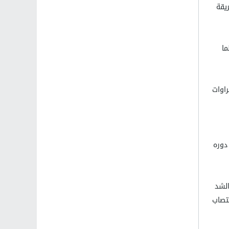
س طريقة
ما
راوات
دوره
الشد
تصاب