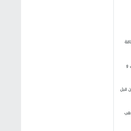
اقة
 و
ن قبل
ذهب