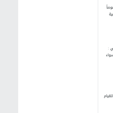
صاً
ية
 :
سواء
لقيام