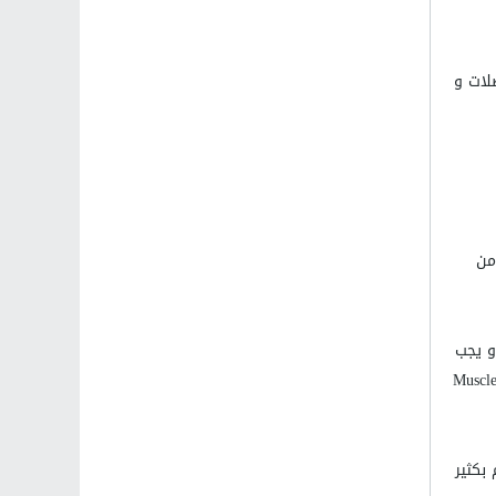
لات و
من
و يجب
 تعرف هذه العملية , بعملية صناعة البروتين او Muscle protein
بكثير