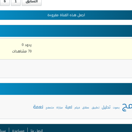
السابق
1
6
اجعل هذه القناة مقروءة
ردود 0
70 مشاهدات
مج
نعمة
تحليل
لعبة
بصوت
تطبيق
عملاق
فيلم
مباراة
متصفح
اتصل بنا
مساعدة
سيا