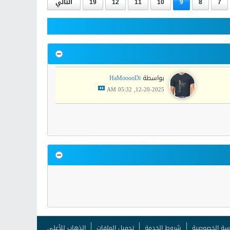
7
8
9
10
11
12
19
التالي
بواسطة
HaMooooDi
12-20-2025, 05:32 AM
سة الخصوصية
شروط الخدمة
تحميل الملفات
الذهاب للأعلى