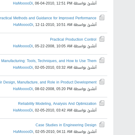
أنشئ بواسطة
06-04-2010, 12:51 PM
,
HaMooooDi
ractical Methods and Guidance for Improved Performance
أنشئ بواسطة
12-11-2010, 10:51 AM
,
HaMooooDi
Practical Production Control
أنشئ بواسطة
05-22-2008, 10:05 AM
,
HaMooooDi
 Manufacturing: Tools, Techniques, and How to Use Them
أنشئ بواسطة
02-05-2010, 03:32 AM
,
HaMooooDi
ir Design, Manufacture, and Role in Product Development
أنشئ بواسطة
08-02-2008, 05:20 PM
,
HaMooooDi
Reliability Modeling, Analysis And Optimization
أنشئ بواسطة
02-05-2010, 03:42 AM
,
HaMooooDi
Case Studies in Engineering Design
أنشئ بواسطة
02-05-2010, 04:11 AM
,
HaMooooDi