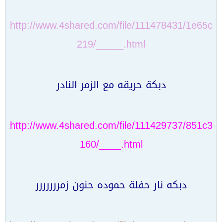
http://www.4shared.com/file/111478431/1e65c
219/_____.html
دبكة حريقه مع الزمر النادر
http://www.4shared.com/file/111429737/851c3
160/____.html
دبكه نار حفلة حموده حنون زمررررررر