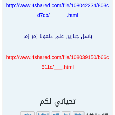
http://www.4shared.com/file/108042234/803c
d7cb/______.html
باسل جبارين على دلعونا زمر زمر
http://www.4shared.com/file/108039150/b66c
511c/___.html
تحياتي لكم
الكلمات الدلالية:
أنفلونزا
,
ادخل
,
الزمر
,
الصناعية
,
المطربين
,