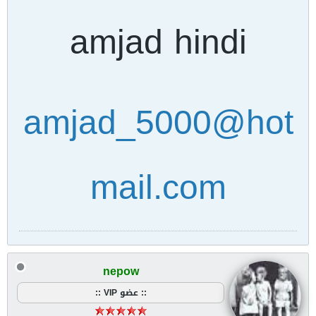
amjad hindi
amjad_5000@hot
mail.com
nepow
:: عضو VIP ::