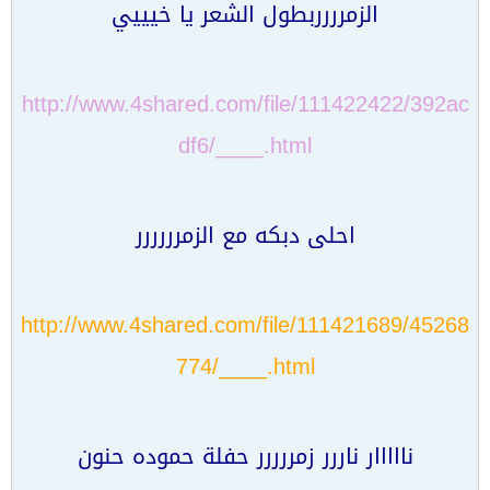
الزمرررربطول الشعر يا خيييي
http://www.4shared.com/file/111422422/392ac
df6/____.html
احلى دبكه مع الزمرررررر
http://www.4shared.com/file/111421689/45268
774/____.html
نااااار ناررر زمررررر حفلة حموده حنون