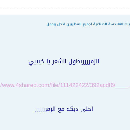
ديات الهندسة الصناعية لجميع المطربين ادخل وحمل
الزمرررربطول الشعر يا خيييي
://www.4shared.com/file/111422422/392acdf6/____.
احلى دبكه مع الزمرررررر