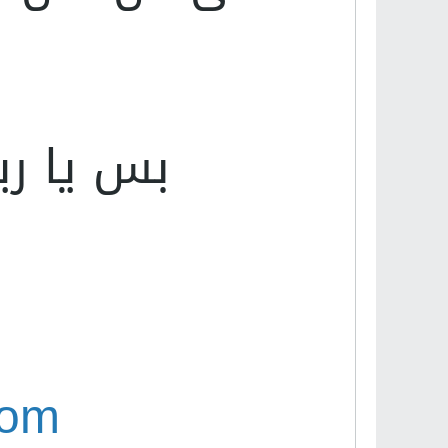
بس يا ري
com