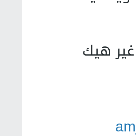
غير هيك
am