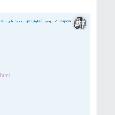
nepow
كتب موضوع
أنفلونزا الزمر جديد على منت
html