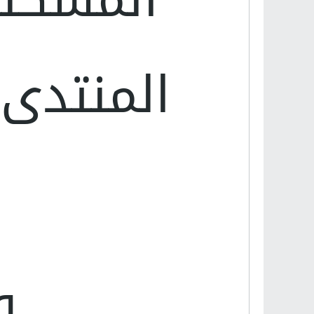
المنتدى 
و