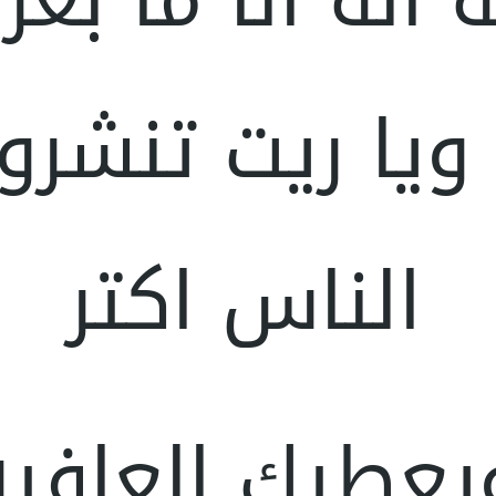
ويا ريت تنشرو
الناس اكتر
يعطيك العافيه