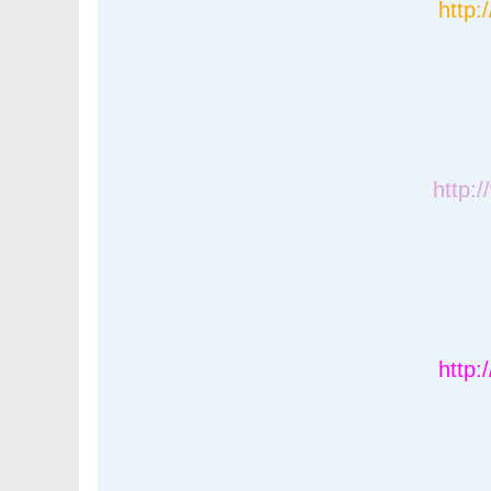
http:
http:
http: