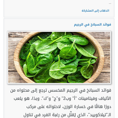
...
الذهاب إلى المشاركة
فوائد السبانخ في الرجيم
فوائد السبانخ في الرجيم المخسس ترجع إلى محتواه من
الألياف وفيتامينات "أ" وب2" و"ج" و"ك". وبذا، هو يلعب
دورًا هامًّا في خسارة الوزن، لاحتوائه على مركب
الـ"تيلاكوييد"، الذي يُقلِّل من رغبة الفرد في تناول