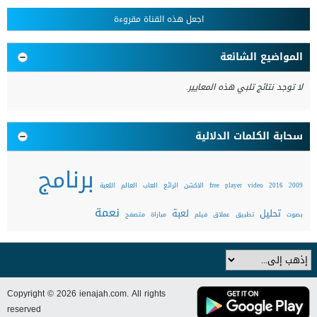
اجعل هذه القناة مقروءة
المواضيع الشائعة
لا توجد نتائج تلبي هذه المعايير.
سحابة الكلمات الدلالية
برنامج
2009
2016
video
player
free
الاكشن
الرائع
العاب
العالم
اللعبة
نعمة
تحليل
لعبة
بصوت
تطبيق
عملاق
فيلم
مباراة
متصفح
Copyright © 2026 ienajah.com. All rights
reserved